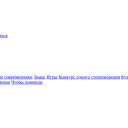
ться
ые современники
Знаки
Игры
Конкурс одного стихотворения
Кул
чения
Чтобы помнили