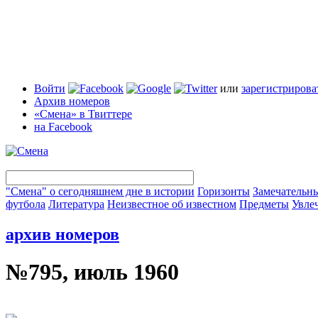
Войти
или
зарегистрирова
Архив номеров
«Смена» в Твиттере
на Facebook
"Смена" о сегодняшнем дне в истории
Горизонты
Замечательн
футбола
Литература
Неизвестное об известном
Предметы
Увле
архив номеров
№795, июль 1960