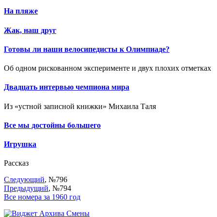
На пляже
Жак, наш друг
Готовы ли наши велосипедисты к Олимпиаде?
Об одном рискованном эксперименте и двух плохих отметках
Двадцать интервью чемпиона мира
Из «устной записной книжки» Михаила Таля
Все мы достойны большего
Игрушка
Рассказ
Следующий
, №796
Предыдущий
, №794
Все номера за 1960 год