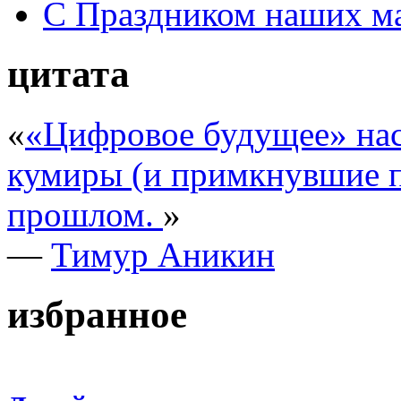
С Праздником наших мам
цитата
«
«Цифровое будущее» нас
кумиры (и примкнувшие п
прошлом.
»
—
Тимур Аникин
избранное