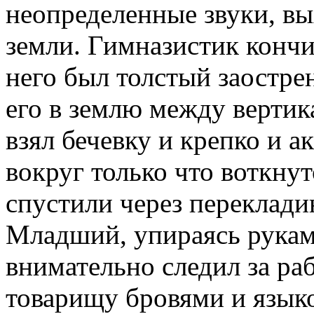
неопределенные звуки, вых
земли. Гимназистик кончил
него был толстый заостре
его в землю между верти
взял бечевку и крепко и а
вокруг только что воткну
спустили через перекладин
Младший, упираясь рукам
внимательно следил за ра
товарищу бровями и языко