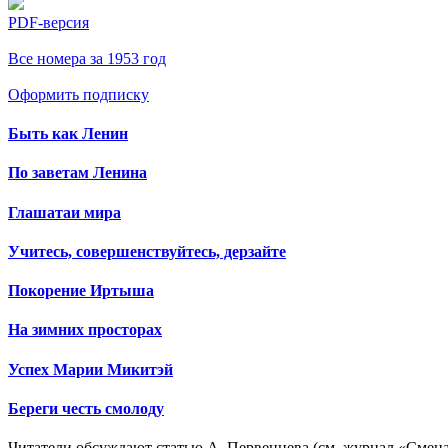
PDF-версия
Все номера за 1953 год
Оформить подписку
Быть как Ленин
По заветам Ленина
Глашатаи мира
Учитесь, совершенствуйтесь, дерзайте
Покорение Иртыша
На зимних просторах
Успех Марии Микитэй
Береги честь смолоду
Читатели обсуждают статью А. Первенцева (см. журнал «Смена»