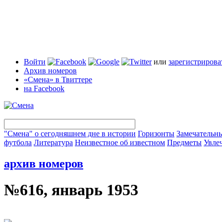
Войти
или
зарегистрирова
Архив номеров
«Смена» в Твиттере
на Facebook
"Смена" о сегодняшнем дне в истории
Горизонты
Замечательн
футбола
Литература
Неизвестное об известном
Предметы
Увле
архив номеров
№616, январь 1953