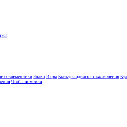
ться
ые современники
Знаки
Игры
Конкурс одного стихотворения
Кул
чения
Чтобы помнили