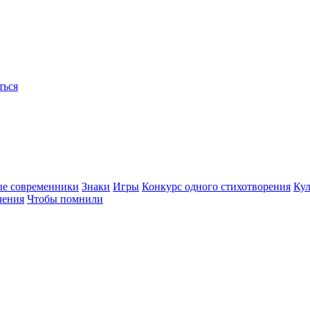
ться
ые современники
Знаки
Игры
Конкурс одного стихотворения
Кул
чения
Чтобы помнили