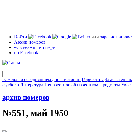
Войти
или
зарегистрирова
Архив номеров
«Смена» в Твиттере
на Facebook
"Смена" о сегодняшнем дне в истории
Горизонты
Замечательн
футбола
Литература
Неизвестное об известном
Предметы
Увле
архив номеров
№551, май 1950