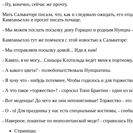
- Ну, конечно, сейчас же прочту.
Мать Сальваторе писала, что, как и следовало ожидать, его отц
Кампаньелло и просит писать почаще.
- Мы можем послать посылку дону Горацио и родным Нунциа -
Кампаньелло тут же помчался с этой новостью к Сальваторе:
- Мы отправляем посылку домой... Иди к нам!
- Кампо, я не могу... Синьора Клотильда ведет меня к портному
- А какого цвета? - полюбопытствовала Нунциатина.
- Я хочу что - нибудь потемнее, Чтобы годилось и для торжества
- А что такое «торжество»? - спросил Тони Брантин - один из 
- Вот моденцы! До чего же они непонятливые! Торжество - это
- O - ol Для праздника у нас есть специальные костюмы, - сооб
- Наверное, пошитые по неаполитанской моде? - справилась Ну
Страницы: