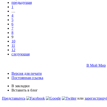
предыдущая
1
…
4
5
6
7
8
9
10
11
12
следующая
В Мой Мир
Версия для печати
Постоянная ссылка
В закладки
Вставить в блог
Представьтесь
или
зарегистриру