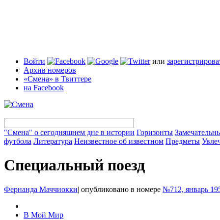
Войти
или
зарегистрирова
Архив номеров
«Смена» в Твиттере
на Facebook
"Смена" о сегодняшнем дне в истории
Горизонты
Замечательн
футбола
Литература
Неизвестное об известном
Предметы
Увле
Специальный поезд
Фернанда Маччиокки
|
опубликовано в номере
№712, январь 19
В Мой Мир