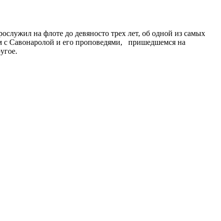
служил на флоте до девяносто трех лет, об одной из самых
ом с Савонаролой и его проповедями, пришедшемся на
угое.