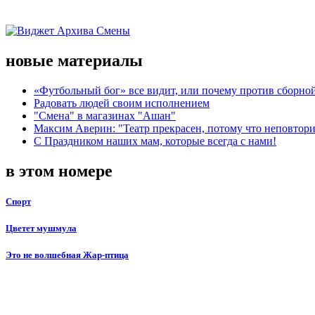
новые материалы
«Футбольный бог» все видит, или почему против сборной
Радовать людей своим исполнением
"Смена" в магазинах "Ашан"
Максим Аверин: "Театр прекрасен, потому что неповтор
С Праздником наших мам, которые всегда с нами!
в этом номере
Спорт
Цветет мушмула
Это не волшебная Жар-птица