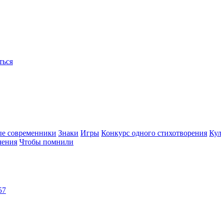
ться
ые современники
Знаки
Игры
Конкурс одного стихотворения
Кул
чения
Чтобы помнили
57