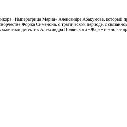
инкора «Императрица Мария» Александре Абакумове, который про
 творчестве Жоржа Сименона, о трагическом периоде, с связанн
осюжетный детектив Александра Полянского «Жара» и многое др