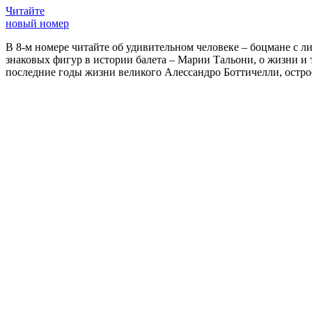
Читайте
новый номер
В 8-м номере читайте об удивительном человеке – боцмане с л
знаковых фигур в истории балета – Марии Тальони, о жизни и
последние годы жизни великого Алессандро Боттичелли, остр