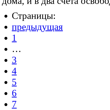
дома, и в два счета освоб
Страницы:
предыдущая
1
…
3
4
5
6
7