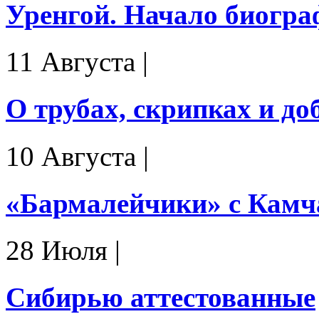
Уренгой. Начало биогр
11 Августа
|
О трубах, скрипках и до
10 Августа
|
«Бармалейчики» с Камч
28 Июля
|
Сибирью аттестованные