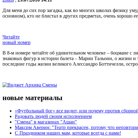
Для меня до сих пор загадка, как во многих школах физику уму
основном), кто не блистал в других предметах, очень хорошо е
Читайте
новый номер
В 8-м номере читайте об удивительном человеке – боцмане с л
знаковых фигур в истории балета – Марии Тальони, о жизни и
последние годы жизни великого Алессандро Боттичелли, остр
новые материалы
«Футбольный бог» все видит, или почему против сборной
Радовать людей своим исполнением
"Смена" в магазинах "Ашан"
Максим Аверин: "Театр прекрасен, потому что неповтор
С Праздником наших мам, которые всегда с нами!