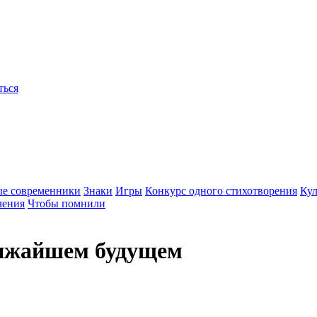
ться
ые современники
Знаки
Игры
Конкурс одного стихотворения
Кул
чения
Чтобы помнили
лижайшем будущем