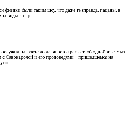
и физики были таким шоу, что даже те (правда, пацаны, в
од воды в пар...
служил на флоте до девяносто трех лет, об одной из самых
ом с Савонаролой и его проповедями, пришедшемся на
угое.