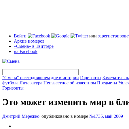
Войти
или
зарегистрирова
Архив номеров
«Смена» в Твиттере
на Facebook
"Смена" о сегодняшнем дне в истории
Горизонты
Замечательн
футбола
Литература
Неизвестное об известном
Предметы
Увле
Горизонты
Это может изменить мир в б
Дмитрий Мережко
|
опубликовано в номере
№1735, май 2009