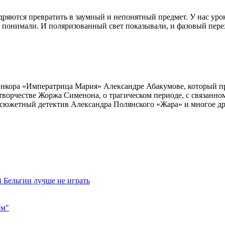
дряются превратить в заумный и непонятный предмет. У нас урок
е понимали. И поляризованный свет показывали, и фазовый перех
инкора «Императрица Мария» Александре Абакумове, который про
 творчестве Жоржа Сименона, о трагическом периоде, с связанн
осюжетный детектив Александра Полянского «Жара» и многое др
 Бельгии лучше не играть
им"