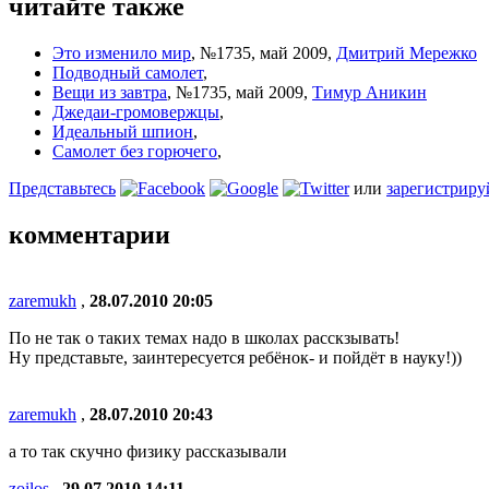
читайте также
Это изменило мир
,
№1735, май 2009
,
Дмитрий Мережко
Подводный самолет
,
Вещи из завтра
,
№1735, май 2009
,
Тимур Аникин
Джедаи-громовержцы
,
Идеальный шпион
,
Самолет без горючего
,
Представьтесь
или
зарегистриру
комментарии
zaremukh
,
28.07.2010 20:05
По не так о таких темах надо в школах расскзывать!
Ну представьте, заинтересуется ребёнок- и пойдёт в науку!))
zaremukh
,
28.07.2010 20:43
а то так скучно физику рассказывали
zoilos
,
29.07.2010 14:11