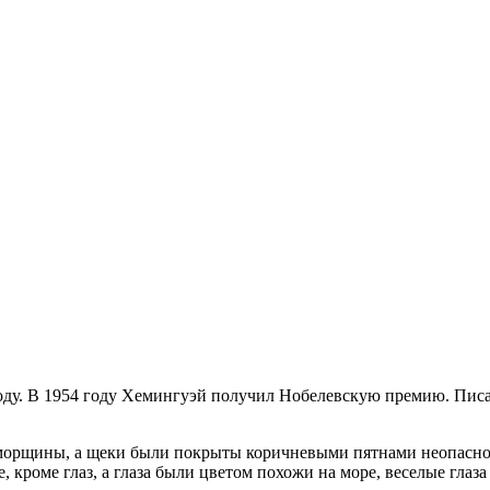
году. В 1954 году Хемингуэй получил Нобелевскую премию. Писа
е морщины, а щеки были покрыты коричневыми пятнами неопасно
, кроме глаз, а глаза были цветом похожи на море, веселые глаз