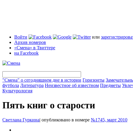
Войти
или
зарегистрирова
Архив номеров
«Смена» в Твиттере
на Facebook
"Смена" о сегодняшнем дне в истории
Горизонты
Замечательн
футбола
Литература
Неизвестное об известном
Предметы
Увле
Культурология
Пять книг о старости
Светлана Гуркина
|
опубликовано в номере
№1745, март 2010