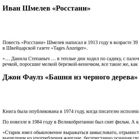
Иван Шмелев «Росстани»
Повесть «Росстани» Шмелев написал в 1913 году в возрасте 39
в Швейцарской газете «Tages Anzeiger».
«… Данила Степаныч … в теплые дни ходил по садику, с палочк
речкой, поросшие мелкой березкой-веничком, все такие же, как 
Джон Фаулз «Башня из черного дерева»
Книга была опубликована в 1974 году, когда писателю исполни
По новелле в 1984 году в Великобритании был снят фильм. А кн
«Старик имел обыкновение выражаться замысловато, отрывисто
вышедшем из употребления жаргоне, беспрестанно оснащая сво