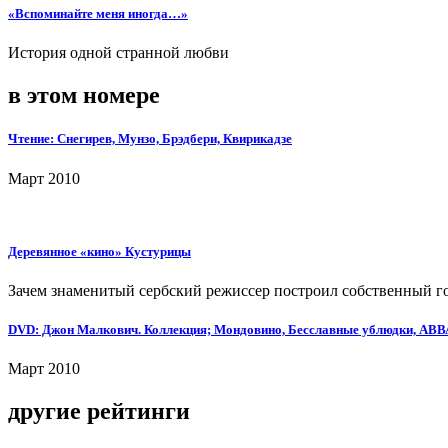
«Вспоминайте меня иногда…»
История одной странной любви
в этом номере
Чтение: Снегирев, Мунзо, Брэдбери, Квирикадзе
Март 2010
Деревянное «кино» Кустурицы
Зачем знаменитый сербский режиссер построил собственный г
DVD: Джон Малкович. Коллекция; Мондовино, Бесславные ублюдки, АВВА
Март 2010
другие рейтинги