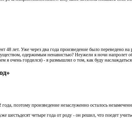
т 48 лет. Уже через два года произведение было переведено на р
 существом, одержимым ненавистью? Неужели я ночи напролет об
ем я очень гордился) - я размышлял о том, как буду наслаждать
од»
32 года, поэтому произведение незаслуженно осталось незамечен
е шестьдесят четыре года от роду - он решил, что поедет учить