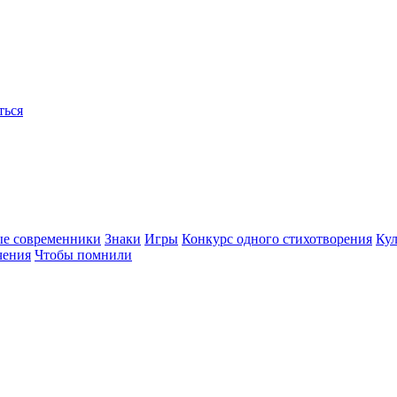
ться
ые современники
Знаки
Игры
Конкурс одного стихотворения
Кул
чения
Чтобы помнили