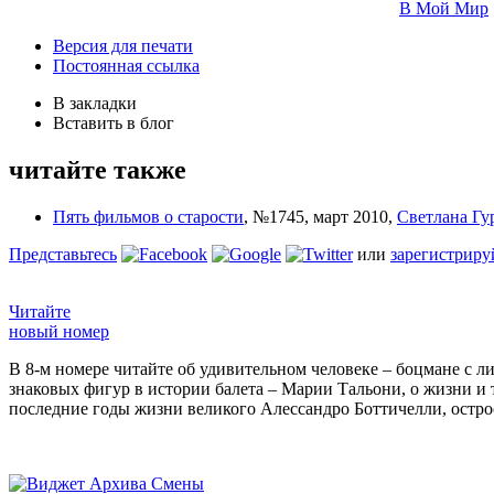
В Мой Мир
Версия для печати
Постоянная ссылка
В закладки
Вставить в блог
читайте также
Пять фильмов о старости
,
№1745, март 2010
,
Светлана Гу
Представьтесь
или
зарегистриру
Читайте
новый номер
В 8-м номере читайте об удивительном человеке – боцмане с л
знаковых фигур в истории балета – Марии Тальони, о жизни и
последние годы жизни великого Алессандро Боттичелли, остр