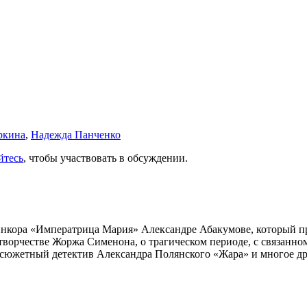
ркина
,
Надежда Панченко
йтесь
, чтобы участвовать в обсуждении.
инкора «Императрица Мария» Александре Абакумове, который про
 творчестве Жоржа Сименона, о трагическом периоде, с связанн
осюжетный детектив Александра Полянского «Жара» и многое др