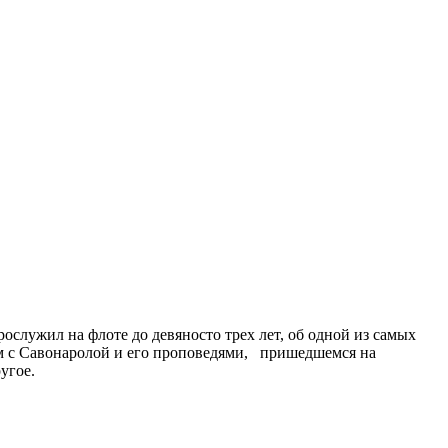
служил на флоте до девяносто трех лет, об одной из самых
ом с Савонаролой и его проповедями, пришедшемся на
угое.