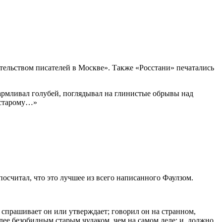
ательством писателей в Москве». Также «Росстани» печатались
кармливал голубей, поглядывал на глинистые обрывы над
о-старому…»
посчитал, что это лучшее из всего написанного Фаулзом.
спрашивает он или утверждает; говорил он на странном,
ее безобидным старым чудаком, чем на самом деле; и, должно