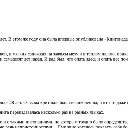
 лет. В этом же году она была впервые опубликована «Книгоизд
ой, в мягких сапожках на заячьем меху и в теплом пальто, при
и семьдесят лет назад. И рад был, что опять здесь и опять все п
лось 48 лет. Отзывы критиков были великолепны, и кто-то даже 
ига переиздавалась несколько раз на разных языках.
 и с такими интонациями, по которым трудно было определить, 
ю речь непристойностями… Ему явно хотелось показать себя бол