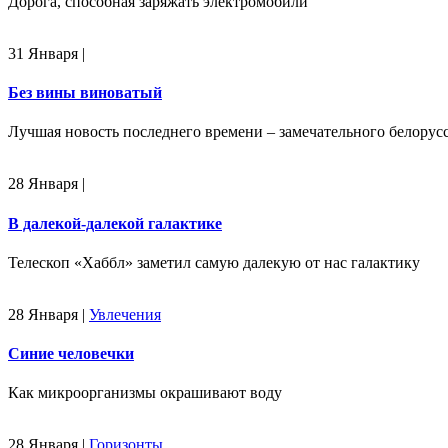
Дорога, способная заряжать электромобили
31 Января
|
Без вины виноватый
Лучшая новость последнего времени – замечательного белорус
28 Января
|
В далекой-далекой галактике
Телескоп «Хаббл» заметил самую далекую от нас галактику
28 Января
|
Увлечения
Синие человечки
Как микроорганизмы окрашивают воду
28 Января
|
Горизонты