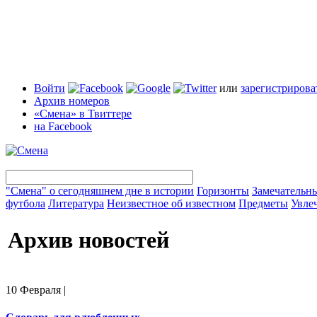
Войти
или
зарегистрирова
Архив номеров
«Смена» в Твиттере
на Facebook
"Смена" о сегодняшнем дне в истории
Горизонты
Замечательн
футбола
Литература
Неизвестное об известном
Предметы
Увле
Архив новостей
10 Февраля
|