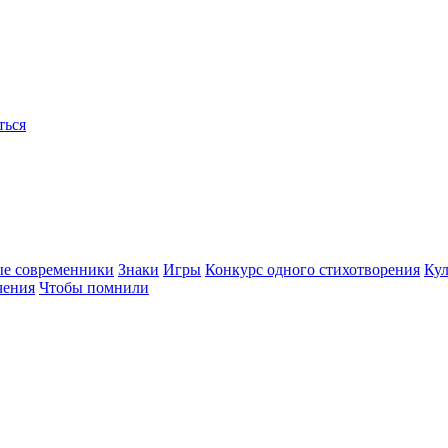
ться
ые современники
Знаки
Игры
Конкурс одного стихотворения
Кул
чения
Чтобы помнили