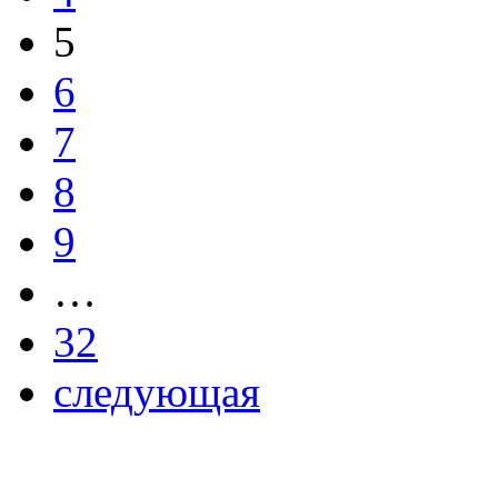
5
6
7
8
9
…
32
следующая