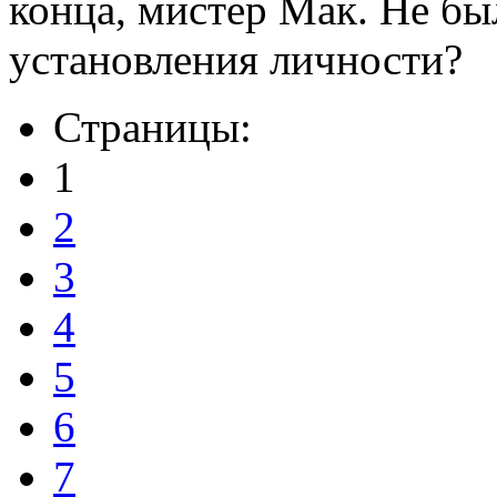
конца, мистер Мак. Не бы
установления личности?
Страницы:
1
2
3
4
5
6
7