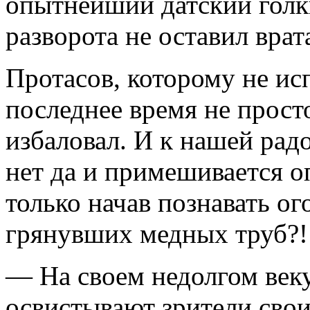
опытнейший датский голк
разворота не оставил врат
Протасов, которому не ис
последнее время не прост
избаловал. И к нашей радо
нет да и примешивается о
только начав познавать ог
грянувших медных труб?!
— На своем недолгом веку
освистывают зрители свои