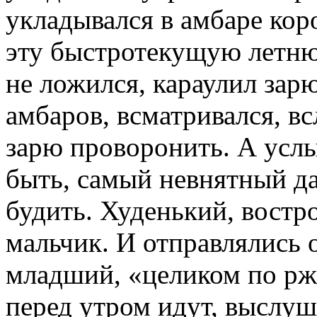
укладывался в амбаре коро
эту быстротекущую летню
не ложился, караулил зарю
амбаров, всматривался, вс
зарю проворонить. А услы
быть, самый невнятный да
будить. Худенький, востр
мальчик. И отправлялись 
младший, «целиком по ржа
перед утром идут, выслуш