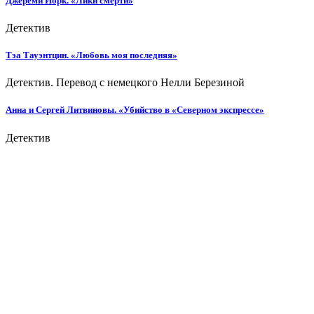
Джереми Йорк. «Лики смерти»
Детектив
Тэа Тауэнтцин. «Любовь моя последняя»
Детектив. Перевод с немецкого Нелли Березиной
Анна и Сергей Литвиновы. «Убийство в «Северном экспрессе»
Детектив