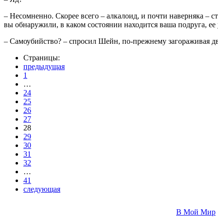
– Несомненно. Скорее всего – алкалоид, и почти наверняка – с
вы обнаружили, в каком состоянии находится ваша подруга, ее
– Самоубийство? – спросил Шейн, по-прежнему загораживая дв
Страницы:
предыдущая
1
…
24
25
26
27
28
29
30
31
32
…
41
следующая
В Мой Мир