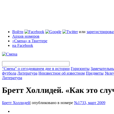
Войти
или
зарегистрирова
Архив номеров
«Смена» в Твиттере
на Facebook
"Смена" о сегодняшнем дне в истории
Горизонты
Замечательн
футбола
Литература
Неизвестное об известном
Предметы
Увле
Литература
Бретт Холлидей. «Как это слу
Бретт Холлидей
|
опубликовано в номере
№1733, март 2009