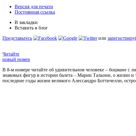
Версия для печати
Постоянная ссылка
В закладки
Вставить в блог
Представьтесь
или
зарегистриру
Читайте
новый номер
В 8-м номере читайте об удивительном человеке – боцмане с л
знаковых фигур в истории балета – Марии Тальони, о жизни и
последние годы жизни великого Алессандро Боттичелли, остр