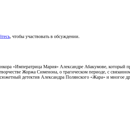
йтесь
, чтобы участвовать в обсуждении.
инкора «Императрица Мария» Александре Абакумове, который про
 творчестве Жоржа Сименона, о трагическом периоде, с связанн
осюжетный детектив Александра Полянского «Жара» и многое др