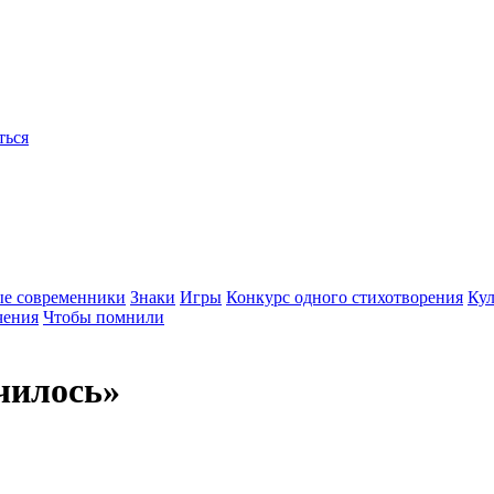
ться
ые современники
Знаки
Игры
Конкурс одного стихотворения
Кул
чения
Чтобы помнили
чилось»