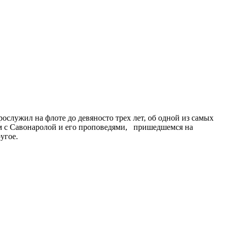
служил на флоте до девяносто трех лет, об одной из самых
ом с Савонаролой и его проповедями, пришедшемся на
угое.