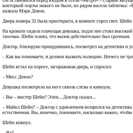
Он остановился перед входом в отель «Метро» – старым запущ
конторкой портье никого не было, но рядом висела табличка: 
назвала Мэри Девон.
Дверь номера 32 была приоткрыта, в комнате горел свет. Шейн п
На кровати сидела плачущая девушка, подле нее стоял высоки
тапочки. Шейн понял, что вызов действительно был срочным.
Доктор, близоруко прищурившись, посмотрел на детектива и ус
– Как вы понимаете, я должен вызвать полицию. Ничего не тро
Шейн встал на пороге, загораживая дверь, и спросил:
– Мисс Девон?
Девушка посмотрела на него сквозь слезы и кивнула.
– Вы – мистер Шейн? Элен... Доктор сказал...
– Майкл Шейн? – Доктор с удивлением воззрился на детектива 
естественная. Вы, конечно, понимаете, насколько важно, чтобы
Шейн кивнул.
– Яд?