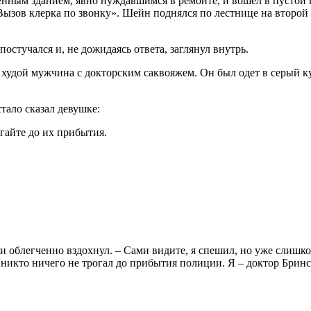
енным зданием, явно нуждавшимся в ремонте, и вошел в пустой
«Вызов клерка по звонку». Шейн поднялся по лестнице на второй
остучался и, не дожидаясь ответа, заглянул внутрь.
й худой мужчина с докторским саквояжем. Он был одет в серый
тало сказал девушке:
гайте до их прибытия.
и облегченно вздохнул. – Сами видите, я спешил, но уже слишко
 никто ничего не трогал до прибытия полиции. Я – доктор Бринст