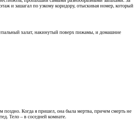
 вестибюль, пропахший самыми разнообразными запахами. За
 этаж и зашагал по узкому коридору, отыскивая номер, который
 купальный халат, накинутый поверх пижамы, и домашние
м поздно. Когда я пришел, она была мертва, причем смерть не
ед. Тело – в соседней комнате.