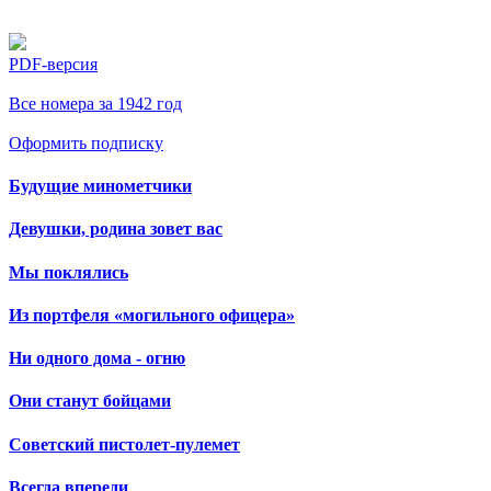
PDF-версия
Все номера за 1942 год
Оформить подписку
Будущие минометчики
Девушки, родина зовет вас
Мы поклялись
Из портфеля «могильного офицера»
Ни одного дома - огню
Они станут бойцами
Советский пистолет-пулемет
Всегда впереди