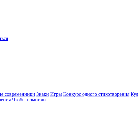
ться
ые современники
Знаки
Игры
Конкурс одного стихотворения
Кул
чения
Чтобы помнили