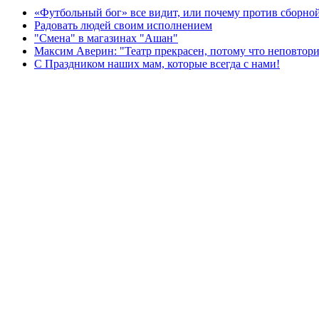
«Футбольный бог» все видит, или почему против сборной
Радовать людей своим исполнением
"Смена" в магазинах "Ашан"
Максим Аверин: "Театр прекрасен, потому что неповтор
С Праздником наших мам, которые всегда с нами!