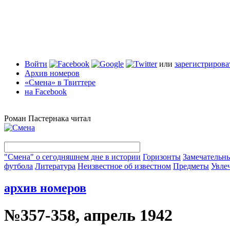
Войти
или
зарегистрирова
Архив номеров
«Смена» в Твиттере
на Facebook
Роман Пастернака читал
"Смена" о сегодняшнем дне в истории
Горизонты
Замечательн
футбола
Литература
Неизвестное об известном
Предметы
Увле
архив номеров
№357-358, апрель 1942