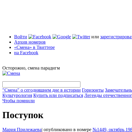
Войти
или
зарегистрирова
Архив номеров
«Смена» в Твиттере
на Facebook
Осторожно, смена парадигм
"Смена" о сегодняшнем дне в истории
Горизонты
Замечательн
Культурология
Купить или подписаться
Легенды отечественног
Чтобы помнили
Поступок
Мария Прилежаева
|
опубликовано в номере
№1449, октябрь 19