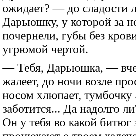
ожидает? — до сладости 
Дарьюшку, у которой за н
почернели, губы без кров
угрюмой чертой.
— Тебя, Дарьюшка, — вче
жалеет, до ночи возле про
носом хлюпает, тумбочку 
заботится... Да надолго л
Он у тебя во какой битюг 
пронюхают о твоем калечес