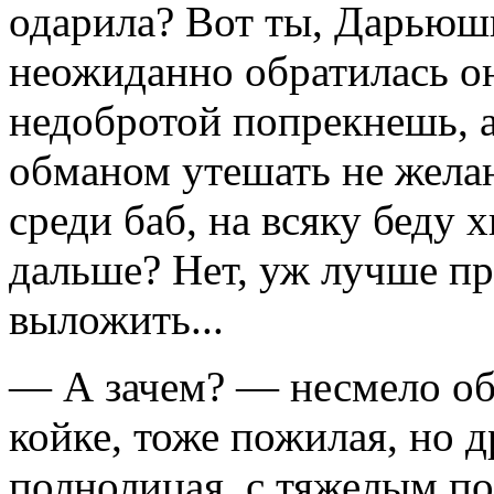
одарила? Вот ты, Дарьюшк
неожиданно обратилась он
недобротой попрекнешь, а
обманом утешать не желаю
среди баб, на всяку беду х
дальше? Нет, уж лучше пр
выложить...
— А зачем? — несмело об
койке, тоже пожилая, но 
полнолицая, с тяжелым п