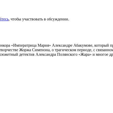
йтесь
, чтобы участвовать в обсуждении.
инкора «Императрица Мария» Александре Абакумове, который про
 творчестве Жоржа Сименона, о трагическом периоде, с связанн
осюжетный детектив Александра Полянского «Жара» и многое др