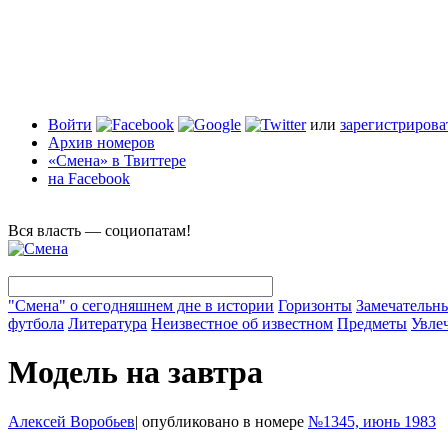
Войти
или
зарегистрирова
Архив номеров
«Смена» в Твиттере
на Facebook
Вся власть — социопатам!
"Смена" о сегодняшнем дне в истории
Горизонты
Замечательн
футбола
Литература
Неизвестное об известном
Предметы
Увле
Модель на завтра
Алексей Воробьев
|
опубликовано в номере
№1345, июнь 1983