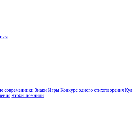
ться
ые современники
Знаки
Игры
Конкурс одного стихотворения
Кул
чения
Чтобы помнили