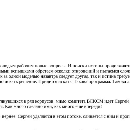
 молодым рабочим новые вопросы. И поиски истины продолжаются
ыми вспышками обретаем осколки откровений и пытаемся сложит
к за одной моделью назавтра следует другая, так и истина требу
но искать решение. Придется искать. Такова программа. Такова л
тянувшихся в ряд корпусов, мимо комитета ВЛКСМ идет Сергей 
. Как много сделано ими, как много еще впереди!
– вернее. Сергей удаляется в этом потоке, сливается с ним и про