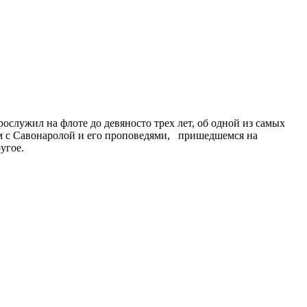
служил на флоте до девяносто трех лет, об одной из самых
ом с Савонаролой и его проповедями, пришедшемся на
угое.