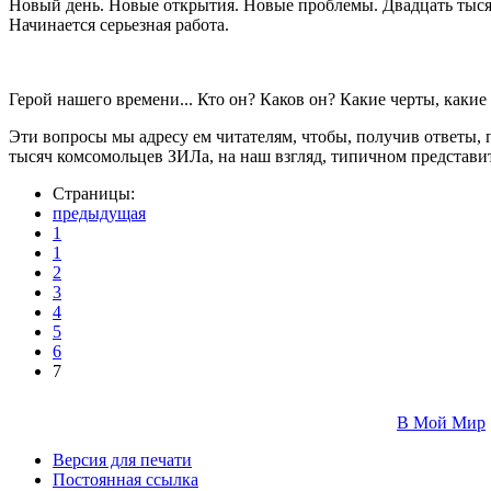
Новый день. Новые открытия. Новые проблемы. Двадцать тысяч 
Начинается серьезная работа.
Герой нашего времени... Кто он? Каков он? Какие черты, какие
Эти вопросы мы адресу ем читателям, чтобы, получив ответы, 
тысяч комсомольцев ЗИЛа, на наш взгляд, типичном представи
Страницы:
предыдущая
1
1
2
3
4
5
6
7
В Мой Мир
Версия для печати
Постоянная ссылка