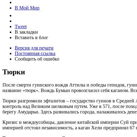
В Мой Мир
Tweet
В закладки
Вставить в блог
Версия для печати
Постоянная ссылка
Сообщить об ошибке
Тюрки
После смерти гуннского вождя Аттилы и победы гепидов, гунн
название «тюрк». Вождь Бумын провозгласил себя каганом. Вс
Тюрки разгромили эфталитов – государство гуннов в Средней А
контроль над Великим шелковым путем. Уже в 571, после похода
берегу Амударьи. Здесь развивались города, налаживалось ден
Кризис и междоусобицы, давление китайской империи Суй при
империей отстоял независимость, а каган Хели предпринял 67 п