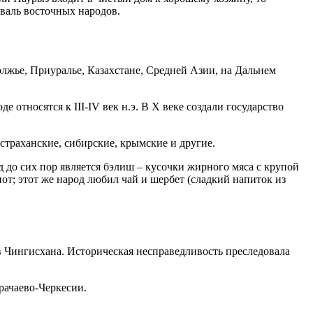
иваль восточных народов.
лжье, Приуралье, Казахстане, Средней Азии, на Дальнем
относятся к III-IV век н.э. В Х веке создали государство
страханские, сибирские, крымские и другие.
 до сих пор является бэлиш – кусочки жирного мяса с крупой
от; этот же народ любил чай и шербет (сладкий напиток из
 Чингисхана. Историческая несправедливость преследовала
рачаево-Черкесии.