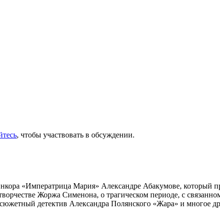
йтесь
, чтобы участвовать в обсуждении.
инкора «Императрица Мария» Александре Абакумове, который про
 творчестве Жоржа Сименона, о трагическом периоде, с связанн
осюжетный детектив Александра Полянского «Жара» и многое др