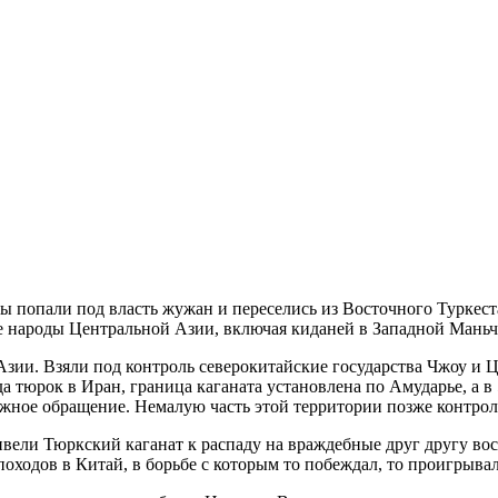
ы попали под власть жужан и переселись из Восточного Туркес
е народы Центральной Азии, включая киданей в Западной Маньч
зии. Взяли под контроль северокитайские государства Чжоу и Ц
 тюрок в Иран, граница каганата установлена по Амударье, а в 
ежное обращение. Немалую часть этой территории позже контрол
вели Тюркский каганат к распаду на враждебные друг другу во
оходов в Китай, в борьбе с которым то побеждал, то проигрывал