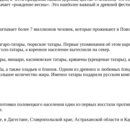
значает «рождение весны». Это наиболее важный и древний фест
итывает более 7 миллионов человек, которые проживают в Пово
аро-татары, тюркские татары. Первые упоминания об этом народе 
оло-татары, а коренное население вытеснили на север.
ры, мишари, касимовские татары, кряшены (крещеные татары), а
а, а также оладьев и блинов. Одним из древних и любимых блюд
большое количество жира. Именно татары подарили русским комп
отомки половецкого населения одни из первых восстали против
и.
 в Дагестане, Ставропольской крае, Астраханской области и Ка