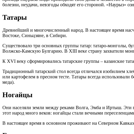
болезни, неудачи, невзгоды обходят его стороной. «Наурыз» о
Татары
Древнейший и многочисленный народ. В настоящее время насч
Востоке, Синьцзяне, в Сибири.
Существовало три основных группы татар: татаро-монголы, булг
Волжско-Камскую Булгарию. В XIII веке страну захватили монг
К XVI веку сформировались татарские группы – казанские тата
Традиционный татарский стол всегда отличался изобилием хлеб
или картофелем в пресном тесте. Татары всегда использовали 
меда).
Ногайцы
Они населяли земли между реками Волга, Эмба и Иртыш. Эти п
этот народ много веков: ногайцы стали вечными переселенцам
В настоящее время в основном проживают на Северном Кавказе,