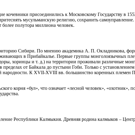
ие кочевники присоединились к Московскому Государству в 155
 притеснять мусульманскую религию, сохранить самоуправление.
т более полутора миллиона человек.
торию Сибири. По мнению академика А. П. Окладникова, формир
оживающих в Прибайкалье. Первые группы монголоязычных племе
доры, хоринцы и т. д.) на территории проживали различные мо
 пределах от Байкала до пустыни Гоби. Только с установлением 
й народности. К XVII-XVIII вв. большинство коренных племен 
го корня «бул», что означает «лесной человек», «охотник», по 
ударства.
ление Республики Калмыкия. Древняя родина калмыков – Центр