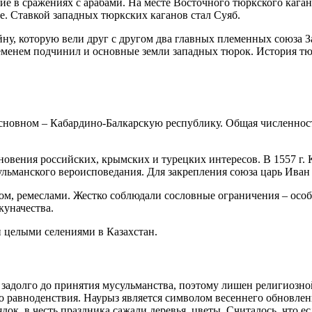
е в сражениях с арабами. На месте Восточного тюркского каган
е. Ставкой западных тюркских каганов стал Суяб.
ойну, которую вели друг с другом два главных племенных союза 
еменем подчинил и основные земли западных тюрок. История тюр
сновном – Кабардино-Балкарскую республику. Общая численност
новения российских, крымских и турецких интересов. В 1557 г. 
сульманского вероисповедания. Для закрепления союза царь Ив
ом, ремеслами. Жестко соблюдали сословные ограничения – особ
куначества.
 целыми селениями в Казахстан.
 задолго до принятия мусульманства, поэтому лишен религиозн
о равноденствия. Наурыз является символом весеннего обновлен
ок, в честь праздника сажали деревья, цветы. Считалось, что е