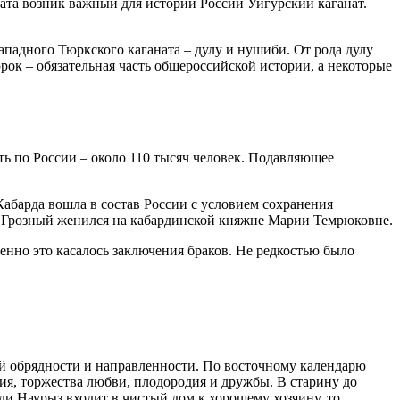
ата возник важный для истории России Уйгурский каганат.
Западного Тюркского каганата – дулу и нушиби. От рода дулу
ок – обязательная часть общероссийской истории, а некоторые
ь по России – около 110 тысяч человек. Подавляющее
Кабарда вошла в состав России с условием сохранения
ан Грозный женился на кабардинской княжне Марии Темрюковне.
енно это касалось заключения браков. Не редкостью было
ой обрядности и направленности. По восточному календарю
ия, торжества любви, плодородия и дружбы. В старину до
сли Наурыз входит в чистый дом к хорошему хозяину, то