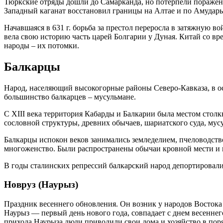
Тюркские отряды дошли до Самарканда, но потерпели поражени
Западный каганат восстановил границы на Алтае и по Амударь
Начавшаяся в 631 г. борьба за престол переросла в затяжную в
вела свою историю часть царей Болгарии у Дуная. Китай со вр
народы – их потомки.
Балкарцы
Народ, населяющий высокогорные районы Северо-Кавказа, в о
большинство балкарцев – мусульмане.
С XIII века территория Кабарды и Балкарии была местом столк
сословной структуры, древних обычаев, шариатского суда, му
Балкарцы испокон веков занимались земледелием, пчеловодств
многоженство. Были распространены обычаи кровной мести и 
В годы сталинских репрессий балкарский народ депортировали
Новруз (Наурыз)
Праздник весеннего обновления. Он возник у народов Востока
Наурыз — первый день нового года, совпадает с днем весеннег
прихода Наурыза люди приводили свои дома и хозяйство в поряд