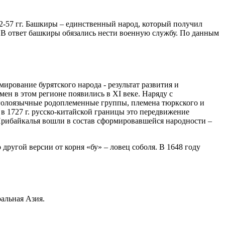
2-57 гг. Башкиры – единственный народ, который получил
 В ответ башкиры обязались нести военную службу. По данным
ование бурятского народа - результат развития и
н в этом регионе появились в XI веке. Наряду с
нголоязычные родоплеменные группы, племена тюркского и
в 1727 г. русско-китайской границы это передвижение
Прибайкалья вошли в состав сформировавшейся народности –
другой версии от корня «бу» – ловец соболя. В 1648 году
альная Азия.