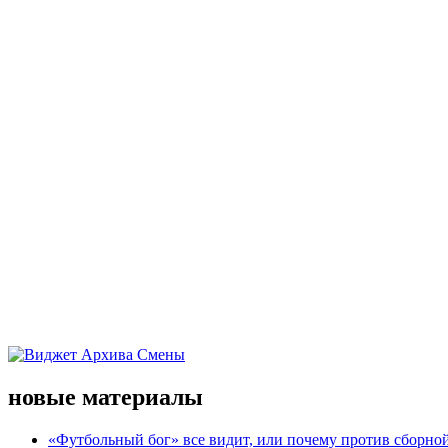
новые материалы
«Футбольный бог» все видит, или почему против сборной