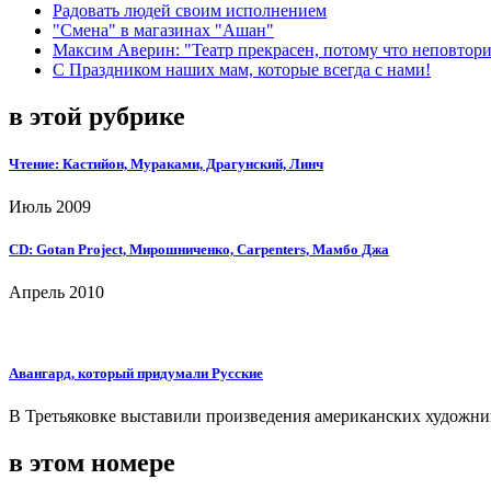
Радовать людей своим исполнением
"Смена" в магазинах "Ашан"
Максим Аверин: "Театр прекрасен, потому что неповтор
С Праздником наших мам, которые всегда с нами!
в этой рубрике
Чтение: Кастийон, Мураками, Драгунский, Линч
Июль 2009
CD: Gotan Project, Мирошниченко, Carpenters, Мамбо Джа
Апрель 2010
Авангард, который придумали Русские
В Третьяковке выставили произведения американских художни
в этом номере