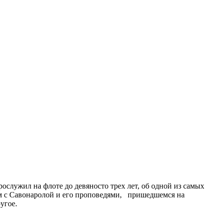
служил на флоте до девяносто трех лет, об одной из самых
ом с Савонаролой и его проповедями, пришедшемся на
угое.