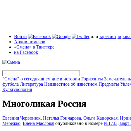
Войти
или
зарегистрирова
Архив номеров
«Смена» в Твиттере
на Facebook
"Смена" о сегодняшнем дне в истории
Горизонты
Замечательн
футбола
Литература
Неизвестное об известном
Предметы
Увле
Культурология
Многоликая Россия
Евгения Червонюк
,
Наталья Гончарова
,
Ольга Канорская
,
Ирин
Мережко
,
Елена Маслова
|
опубликовано в номере
№1733, март 