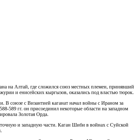
тана на Алтай, где сложился союз местных племен, принявший
журии и енисейских кыргызов, оказались под властью тюрок.
и. В союзе с Византией каганат начал войны с Ираном за
588-589 гг. он присоединил некоторые области на западном
ировала Золотая Орда.
сточную и западную части. Каган Шиби в войнах с Суйской
.