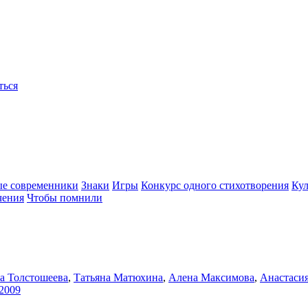
ться
ые современники
Знаки
Игры
Конкурс одного стихотворения
Кул
чения
Чтобы помнили
а Толстошеева
,
Татьяна Матюхина
,
Алена Максимова
,
Анастасия
2009