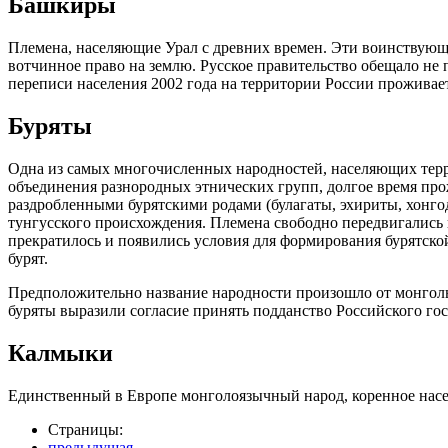
Башкиры
Племена, населяющие Урал с древних времен. Эти воинствующ
вотчинное право на землю. Русское правительство обещало не
переписи населения 2002 года на территории России проживае
Буряты
Одна из самых многочисленных народностей, населяющих терри
объединения разнородных этнических групп, долгое время пр
раздробленными бурятскими родами (булагаты, эхириты, хонго
тунгусского происхождения. Племена свободно передвигались в
прекратилось и появились условия для формирования бурятско
бурят.
Предположительно название народности произошло от монгольско
буряты выразили согласие принять подданство Российского гос
Калмыки
Единственный в Европе монголоязычный народ, коренное насе
Страницы:
предыдущая