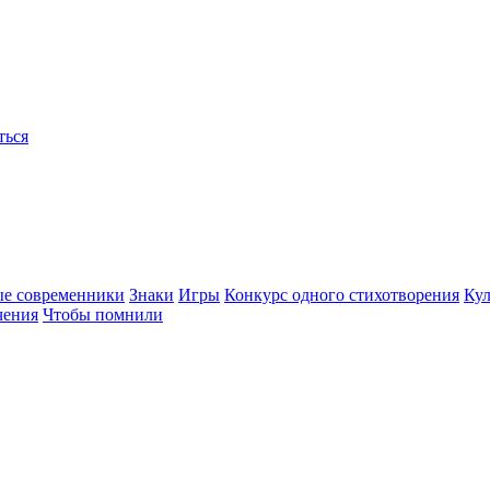
ться
ые современники
Знаки
Игры
Конкурс одного стихотворения
Кул
чения
Чтобы помнили