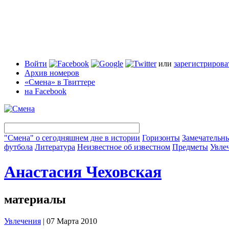
Войти
или
зарегистрирова
Архив номеров
«Смена» в Твиттере
на Facebook
"Смена" о сегодняшнем дне в истории
Горизонты
Замечательн
футбола
Литература
Неизвестное об известном
Предметы
Увле
Анастасия Чеховская
материалы
Увлечения
| 07 Марта 2010