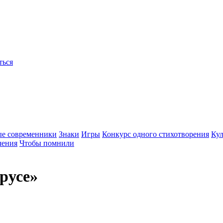
ться
ые современники
Знаки
Игры
Конкурс одного стихотворения
Кул
чения
Чтобы помнили
русе»