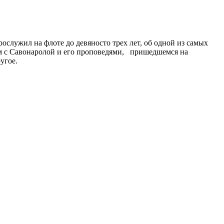
служил на флоте до девяносто трех лет, об одной из самых
ом с Савонаролой и его проповедями, пришедшемся на
угое.