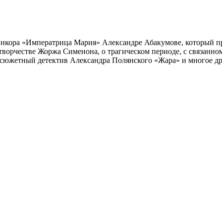
инкора «Императрица Мария» Александре Абакумове, который про
 творчестве Жоржа Сименона, о трагическом периоде, с связанн
осюжетный детектив Александра Полянского «Жара» и многое др