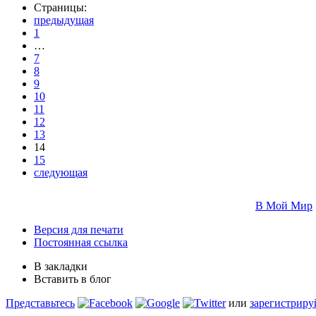
Страницы:
предыдущая
1
…
7
8
9
10
11
12
13
14
15
следующая
В Мой Мир
Версия для печати
Постоянная ссылка
В закладки
Вставить в блог
Представьтесь
или
зарегистриру