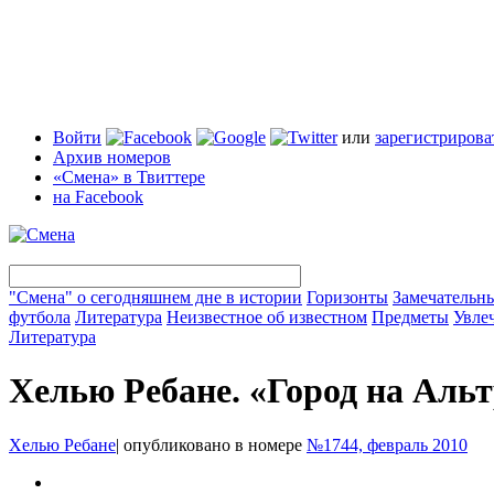
Войти
или
зарегистрирова
Архив номеров
«Смена» в Твиттере
на Facebook
"Смена" о сегодняшнем дне в истории
Горизонты
Замечательн
футбола
Литература
Неизвестное об известном
Предметы
Увле
Литература
Хелью Ребане. «Город на Альт
Хелью Ребане
|
опубликовано в номере
№1744, февраль 2010