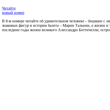
Читайте
новый номер
В 8-м номере читайте об удивительном человеке – боцмане с л
знаковых фигур в истории балета – Марии Тальони, о жизни и
последние годы жизни великого Алессандро Боттичелли, остр