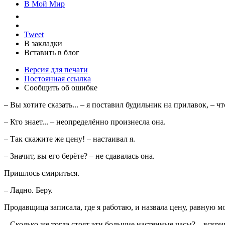
В Мой Мир
Tweet
В закладки
Вставить в блог
Версия для печати
Постоянная ссылка
Сообщить об ошибке
– Вы хотите сказать... – я поставил будильник на прилавок, – 
– Кто знает... – неопределённо произнесла она.
– Так скажите же цену! – настаивал я.
– Значит, вы его берёте? – не сдавалась она.
Пришлось смириться.
– Ладно. Беру.
Продавщица записала, где я работаю, и назвала цену, равную мо
– Сколько же тогда стоят эти большие настенные часы? – вскри