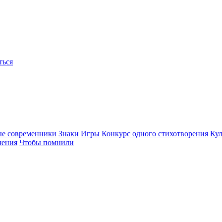
ться
ые современники
Знаки
Игры
Конкурс одного стихотворения
Кул
чения
Чтобы помнили