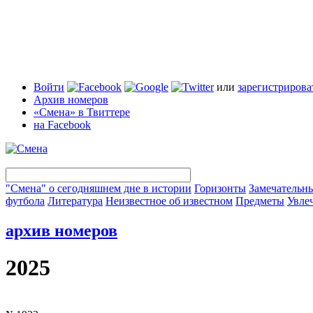
Войти
или
зарегистрирова
Архив номеров
«Смена» в Твиттере
на Facebook
"Смена" о сегодняшнем дне в истории
Горизонты
Замечательн
футбола
Литература
Неизвестное об известном
Предметы
Увле
архив номеров
2025