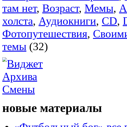
там нет
,
Возраст
,
Мемы
,
А
холста
,
Аудиокниги
,
CD
,
Фотопутешествия
,
Своим
темы
(32)
новые материалы
«Футбольный бог» все 