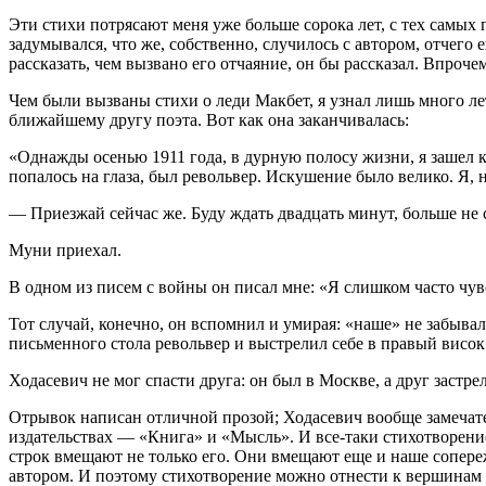
Эти стихи потрясают меня уже больше сорока лет, с тех самых 
задумывался, что же, собственно, случилось с автором, отчего е
рассказать, чем вызвано его отчаяние, он бы рассказал. Впроче
Чем были вызваны стихи о леди Макбет, я узнал лишь много л
ближайшему другу поэта. Вот как она заканчивалась:
«Однажды осенью 1911 года, в дурную полосу жизни, я зашел к
попалось на глаза, был револьвер. Искушение было велико. Я, 
— Приезжай сейчас же. Буду ждать двадцать минут, больше не 
Муни приехал.
В одном из писем с войны он писал мне: «Я слишком часто чу
Тот случай, конечно, он вспомнил и умирая: «наше» не забыва
письменного стола револьвер и выстрелил себе в правый висок.
Ходасевич не мог спасти друга: он был в Москве, а друг застре
Отрывок написан отличной прозой; Ходасевич вообще замечате
издательствах — «Книга» и «Мысль». И все-таки стихотворение
строк вмещают не только его. Они вмещают еще и наше сопере
автором. И поэтому стихотворение можно отнести к вершинам 