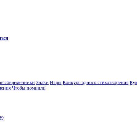
ться
ые современники
Знаки
Игры
Конкурс одного стихотворения
Кул
чения
Чтобы помнили
89