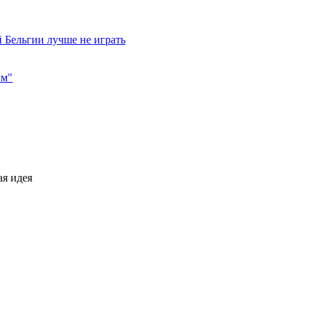
 Бельгии лучше не играть
им"
ая идея