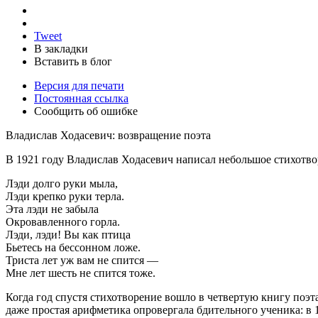
Tweet
В закладки
Вставить в блог
Версия для печати
Постоянная ссылка
Сообщить об ошибке
Владислав Ходасевич: возвращение поэта
В 1921 году Владислав Ходасевич написал небольшое стихотво
Лэди долго руки мыла,
Лэди крепко руки терла.
Эта лэди не забыла
Окровавленного горла.
Лэди, лэди! Вы как птица
Бьетесь на бессонном ложе.
Триста лет уж вам не спится —
Мне лет шесть не спится тоже.
Когда год спустя стихотворение вошло в четвертую книгу поэ
даже простая арифметика опровергала бдительного ученика: в