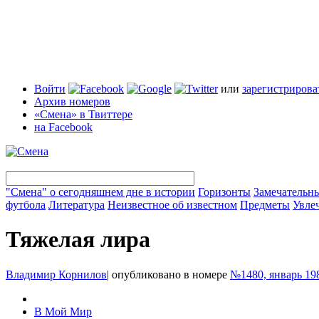
Войти
или
зарегистрирова
Архив номеров
«Смена» в Твиттере
на Facebook
"Смена" о сегодняшнем дне в истории
Горизонты
Замечательн
футбола
Литература
Неизвестное об известном
Предметы
Увле
Тяжелая лира
Владимир Корнилов
|
опубликовано в номере
№1480, январь 19
В Мой Мир