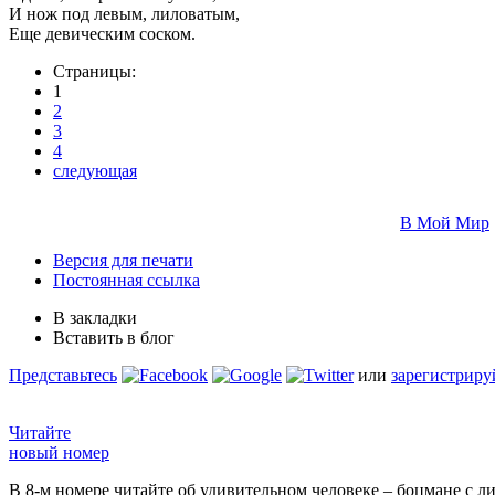
И нож под левым, лиловатым,
Еще девическим соском.
Страницы:
1
2
3
4
следующая
В Мой Мир
Версия для печати
Постоянная ссылка
В закладки
Вставить в блог
Представьтесь
или
зарегистриру
Читайте
новый номер
В 8-м номере читайте об удивительном человеке – боцмане с л