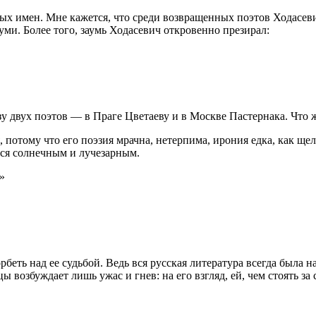
х имен. Мне кажется, что среди возвращенных поэтов Ходасевич
уми. Более того, заумь Ходасевич откровенно презирал:
зу двух поэтов — в Праге Цветаеву и в Москве Пастернака. Что 
 потому что его поэзия мрачна, нетерпима, ирония едка, как ще
ся солнечным и лучезарным.
»
рбеть над ее судьбой. Ведь вся русская литература всегда была
 возбуждает лишь ужас и гнев: на его взгляд, ей, чем стоять за