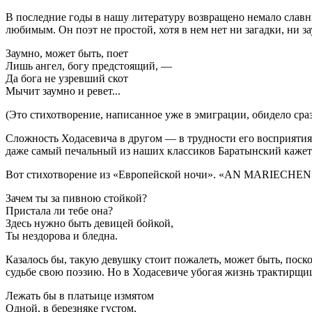
В последние годы в нашу литературу возвращено немало славны
любимым. Он поэт не простой, хотя в нем нет ни загадки, ни за
Заумно, может быть, поет
Лишь ангел, богу предстоящий, —
Да бога не узревший скот
Мычит заумно и ревет...
(Это стихотворение, написанное уже в эмиграции, обидело сра
Сложность Ходасевича в другом — в трудности его восприятия,
даже самый печальный из наших классиков Баратынский кажет
Вот стихотворение из «Европейской ночи». «AN MARIECHEN
Зачем ты за пивною стойкой?
Пристала ли тебе она?
Здесь нужно быть девицей бойкой,
Ты нездорова и бледна.
Казалось бы, такую девушку стоит пожалеть, может быть, поско
судьбе свою поэзию. Но в Ходасевиче убогая жизнь трактирщицы
Лежать бы в платьице измятом
Одной, в березняке густом,