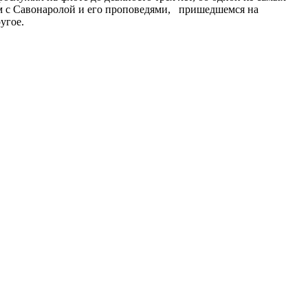
ом с Савонаролой и его проповедями, пришедшемся на
угое.