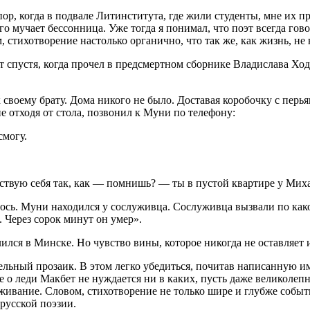
пор, когда в подвале Литинститута, где жили студенты, мне их 
го мучает бессонница. Уже тогда я понимал, что поэт всегда гово
м, стихотворение настолько органично, что так же, как жизнь, н
ет спустя, когда прочел в предсмертном сборнике Владислава Х
 своему брату. Дома никого не было. Доставая коробочку с перь
не отходя от стола, позвонил к Муни по телефону:
смогу.
вствую себя так, как — помнишь? — ты в пустой квартире у Мих
лось. Муни находился у сослуживца. Сослуживца вызвали по как
 Через сорок минут он умер».
лился в Минске. Но чувство вины, которое никогда не оставляет 
льный прозаик. В этом легко убедиться, почитав написанную и
 о леди Макбет не нуждается ни в каких, пусть даже великолеп
живание. Словом, стихотворение не только шире и глубже событ
русской поэзии.