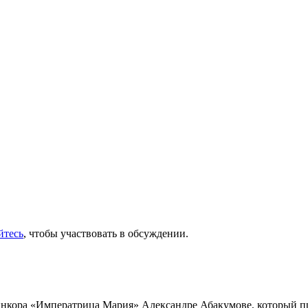
йтесь
, чтобы участвовать в обсуждении.
инкора «Императрица Мария» Александре Абакумове, который про