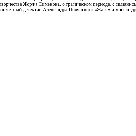
 творчестве Жоржа Сименона, о трагическом периоде, с связанн
осюжетный детектив Александра Полянского «Жара» и многое др