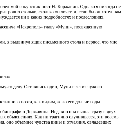
прочел мой сокурсник поэт Н. Коржавин. Однако я никогда не
рит ровно столько, сколько он хочет, и, если бы он хотел нам
е нуждается ни в каких подробностях и послесловиях.
одасевича «Некрополь» главу «Муни», посвященную
ями, я выдвинул ящик письменного стола и первое, что мне
аила».
ому-то делу. Оставшись один, Муни взял из чужого
истинного поэта, как видим, жгло его долгие годы.
м биографию Державина. Недавно она вышла сразу в двух
ных объяснениях. Как ни трагично случившееся, эти восемь
ия, оно объемнее чувства вины и отчаяния, овладевших