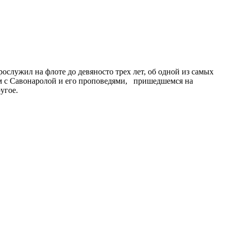
служил на флоте до девяносто трех лет, об одной из самых
ом с Савонаролой и его проповедями, пришедшемся на
угое.