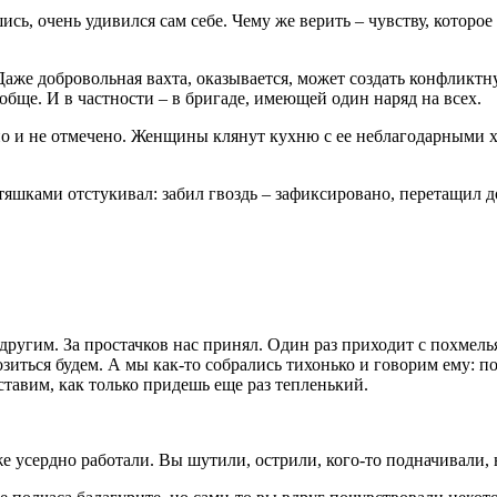
ись, очень удивился сам себе. Чему же верить – чувству, которо
 Даже добровольная вахта, оказывается, может создать конфликт
ообще. И в частности – в бригаде, имеющей один наряд на всех.
чено и не отмечено. Женщины клянут кухню с ее неблагодарными
тяшками отстукивал: забил гвоздь – зафиксировано, перетащил до
другим. За простачков нас принял. Один раз приходит с похмелья, 
зиться будем. А мы как-то собрались тихонько и говорим ему: пор
ставим, как только придешь еще раз тепленький.
уже усердно работали. Вы шутили, острили, кого-то подначивали