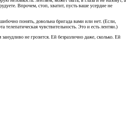
ую неловкость: лентяем, может быть, в глаза и не назовут, а
рудуете. Впрочем, стоп, хватит, пусть ваше усердие не
ибочно понять, довольна бригада вами или нет. (Если,
та телепатическая чувствительность. Это и есть лентяи.)
 занудливо не грозится. Ей безразлично даже, сколько. Ей