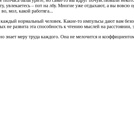
е полчаса балагурите, но сами-то вы вдруг почувствовали некотор
ту, увлекаетесь – пот на лбу. Многие уже отдыхают, а вы вовсю о
о, мол, какой работяга...
 каждый нормальный человек. Какие-то импульсы дают вам безош
ых не развита эта способность к чтению мыслей на расстоянии, э
сно знает меру труда каждого. Она не мелочится и коэффициентом