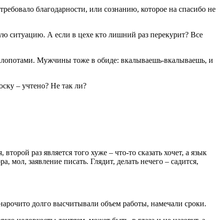
е требовало благодарности, или сознанию, которое на спасибо не
ную ситуацию. А если в цехе кто лишний раз перекурит? Все
 хлопотами. Мужчины тоже в обиде: вкалываешь-вкалываешь, и
ску – учтено? Не так ли?
второй раз является того хуже – что-то сказать хочет, а язык
а, мол, заявление писать. Глядит, делать нечего – садится,
, нарочито долго высчитывали объем работы, намечали сроки.