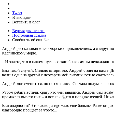
Tweet
В закладки
Вставить в блог
Версия для печати
Постоянная ссылка
Сообщить об ошибке
Андрей рассказывал мне о морских приключениях, а я вдруг по
Каспийскому морю.
– И знаете, что в нашем путешествии было самым неожиданны
Был такой случай. Сильно штормило. Андрей стоял на вахте. Д
волны одна за другой с неотвратимой ритмичностью окатывали 
Андрей мог смениться, но не сменился. Сначала подумал: часок 
Утром ребята встали, сразу кто чем занялись. Андрей был возб
промаялся вместо них – и все как будто в порядке в\ещей. Никак
Благодарности? Это слово раздражало еще больше. Разве он расс
благородно прощает за что-то...