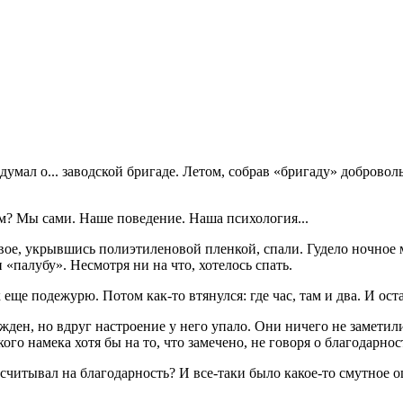
думал о... заводской бригаде. Летом, собрав «бригаду» доброво
м? Мы сами. Наше поведение. Наша психология...
вое, укрывшись полиэтиленовой пленкой, спали. Гудело ночное м
«палубу». Несмотря ни на что, хотелось спать.
еще подежурю. Потом как-то втянулся: где час, там и два. И оста
ужден, но вдруг настроение у него упало. Они ничего не замети
ого намека хотя бы на то, что замечено, не говоря о благодарнос
читывал на благодарность? И все-таки было какое-то смутное ощущ