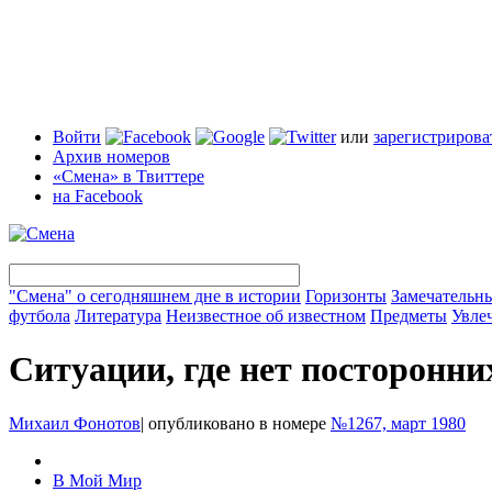
Войти
или
зарегистрирова
Архив номеров
«Смена» в Твиттере
на Facebook
"Смена" о сегодняшнем дне в истории
Горизонты
Замечательн
футбола
Литература
Неизвестное об известном
Предметы
Увле
Ситуации, где нет посторонни
Михаил Фонотов
|
опубликовано в номере
№1267, март 1980
В Мой Мир