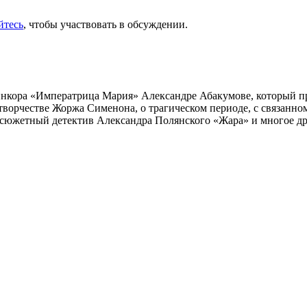
йтесь
, чтобы участвовать в обсуждении.
инкора «Императрица Мария» Александре Абакумове, который про
 творчестве Жоржа Сименона, о трагическом периоде, с связанн
осюжетный детектив Александра Полянского «Жара» и многое др