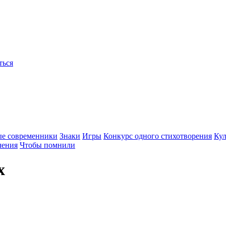
ться
ые современники
Знаки
Игры
Конкурс одного стихотворения
Кул
чения
Чтобы помнили
х