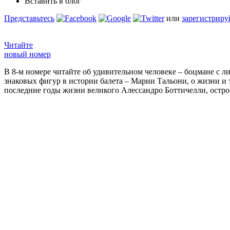
Вставить в блог
Представьтесь
или
зарегистриру
Читайте
новый номер
В 8-м номере читайте об удивительном человеке – боцмане с л
знаковых фигур в истории балета – Марии Тальони, о жизни и
последние годы жизни великого Алессандро Боттичелли, остр