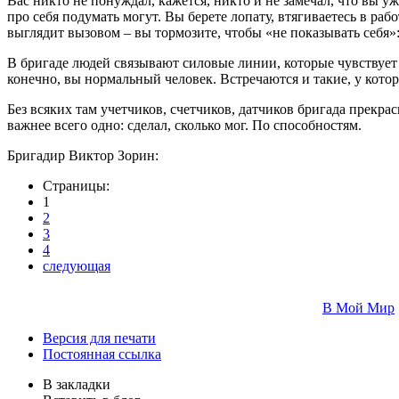
Вас никто не понуждал, кажется, никто и не замечал, что вы уж
про себя подумать могут. Вы берете лопату, втягиваетесь в рабо
выглядит вызовом – вы тормозите, чтобы «не показывать себя»: в
В бригаде людей связывают силовые линии, которые чувствует
конечно, вы нормальный человек. Встречаются и такие, у котор
Без всяких там учетчиков, счетчиков, датчиков бригада прекра
важнее всего одно: сделал, сколько мог. По способностям.
Бригадир Виктор Зорин:
Страницы:
1
2
3
4
следующая
В Мой Мир
Версия для печати
Постоянная ссылка
В закладки