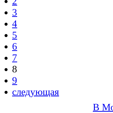
2
3
4
5
6
7
8
9
следующая
В М