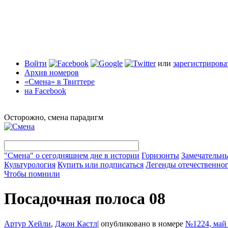
Войти
или
зарегистрирова
Архив номеров
«Смена» в Твиттере
на Facebook
Осторожно, смена парадигм
"Смена" о сегодняшнем дне в истории
Горизонты
Замечательн
Культурология
Купить или подписаться
Легенды отечественног
Чтобы помнили
Посадочная полоса 08
Артур Хейли
,
Джон Кастл
|
опубликовано в номере
№1224, май