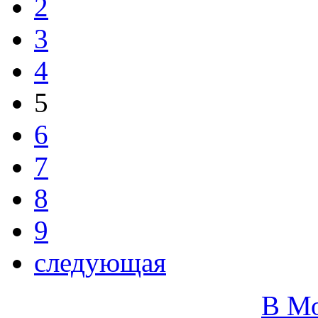
2
3
4
5
6
7
8
9
следующая
В М