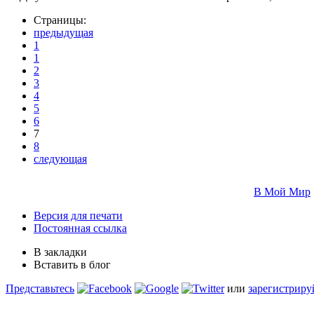
Страницы:
предыдущая
1
1
2
3
4
5
6
7
8
следующая
В Мой Мир
Версия для печати
Постоянная ссылка
В закладки
Вставить в блог
Представьтесь
или
зарегистриру