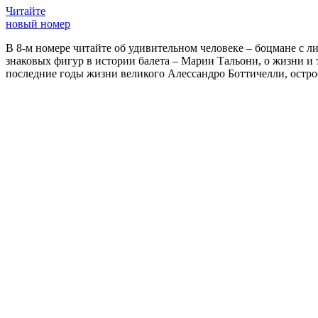
Читайте
новый номер
В 8-м номере читайте об удивительном человеке – боцмане с л
знаковых фигур в истории балета – Марии Тальони, о жизни и
последние годы жизни великого Алессандро Боттичелли, остр