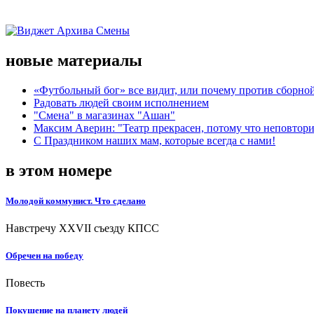
новые материалы
«Футбольный бог» все видит, или почему против сборной
Радовать людей своим исполнением
"Смена" в магазинах "Ашан"
Максим Аверин: "Театр прекрасен, потому что неповтор
С Праздником наших мам, которые всегда с нами!
в этом номере
Молодой коммунист. Что сделано
Навстречу XXVII съезду КПСС
Обречен на победу
Повесть
Покушение на планету людей