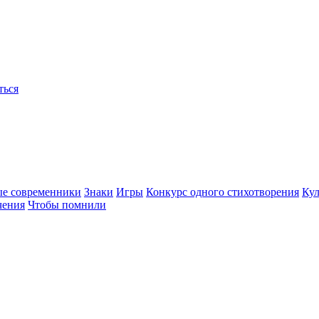
ться
ые современники
Знаки
Игры
Конкурс одного стихотворения
Кул
чения
Чтобы помнили