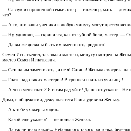
— Савчук из приличной семьи: отец — инженер, мать — домохоз
что?
— А то, что ваши ученики в любую минуту могут преступление
— Ну, удивили, — скривился, как от зубной боли, мастер. — О
— Да вы же должны быть им вместо отца родного!
Семен Игнатьевич, так звали мастера, минуту смотрел на Жень
мастер Семен Игнатьевич.
— Сатана им заместо отца, а не я! Сатана! Женька смотрела на н
— Гнать надо таких мастеров! В три шеи гнать из училища!
— А чего меня гнать? Я и сам рад уйти! Да не отпускают... Не 
Дома, в общежитии, дежурная тетя Раиса удивила Женьку.
— А к тебе ухажер заходил...
— Какой еще ухажер? — не поняла Женька.
— Да уж не знаю какой... Небольшого такого росточка, белень