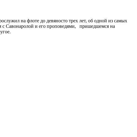
служил на флоте до девяносто трех лет, об одной из самых
ом с Савонаролой и его проповедями, пришедшемся на
угое.