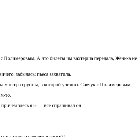
с Полимеровым. А что билеты им вахтерша передала, Женька не с
ичего, забылась: пьеса захватила.
а мастера группы, в которой учились Савчук с Полимеровым.
м-то.
 причем здесь я?» — все спрашивал он.
их у каждого человек в семье?!