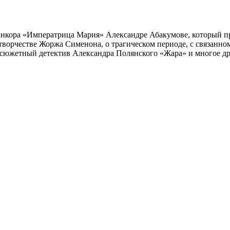
инкора «Императрица Мария» Александре Абакумове, который про
 творчестве Жоржа Сименона, о трагическом периоде, с связанн
осюжетный детектив Александра Полянского «Жара» и многое др