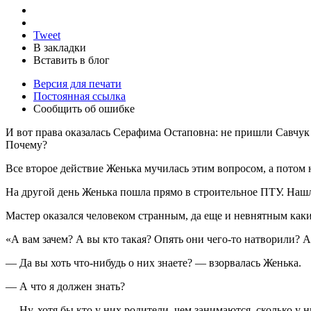
Tweet
В закладки
Вставить в блог
Версия для печати
Постоянная ссылка
Сообщить об ошибке
И вот права оказалась Серафима Остаповна: не пришли Савчук 
Почему?
Все второе действие Женька мучилась этим вопросом, а потом н
На другой день Женька пошла прямо в строительное ПТУ. Нашл
Мастер оказался человеком странным, да еще и невнятным каки
«А вам зачем? А вы кто такая? Опять они чего-то натворили? А
— Да вы хоть что-нибудь о них знаете? — взорвалась Женька.
— А что я должен знать?
— Ну, хотя бы кто у них родители, чем занимаются, сколько у н