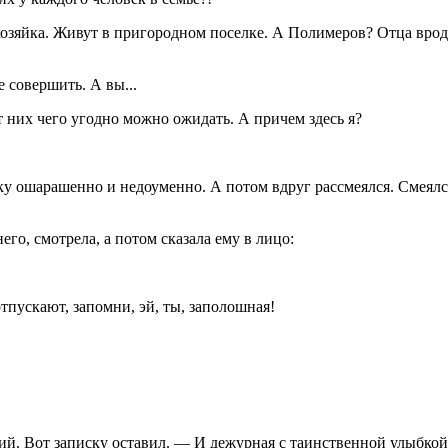
яйка. Живут в пригородном поселке. А Полимеров? Отца вроде не
 совершить. А вы...
т них чего угодно можно ожидать. А причем здесь я?
ку ошарашенно и недоуменно. А потом вдруг рассмеялся. Смеялся
его, смотрела, а потом сказала ему в лицо:
отпускают, запомни, эй, ты, заполошная!
кий. Вот записку оставил. — И дежурная с таинственной улыбкой