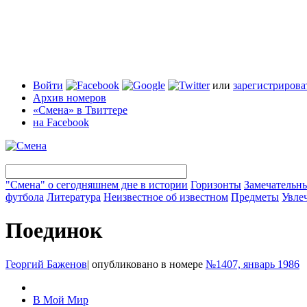
Войти
или
зарегистрирова
Архив номеров
«Смена» в Твиттере
на Facebook
"Смена" о сегодняшнем дне в истории
Горизонты
Замечательн
футбола
Литература
Неизвестное об известном
Предметы
Увле
Поединок
Георгий Баженов
|
опубликовано в номере
№1407, январь 1986
В Мой Мир