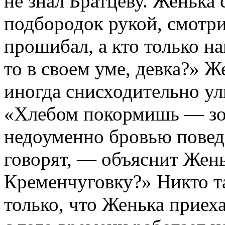
не знал Братцеву. Женька 
подбородок рукой, смотрит
прошибал, а кто только н
то в своем уме, девка?» Ж
иногда снисходительно ул
«Хлебом покормишь — зол
недоуменно бровью поведе
говорят, — объяснит Жен
Кременчуговку?» Никто та
только, что Женька приеха