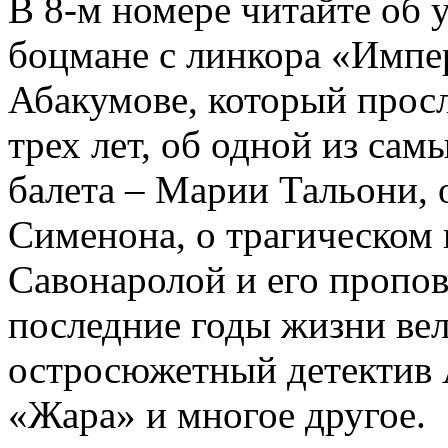
В 8-м номере читайте об 
боцмане с линкора «Импе
Абакумове, который просл
трех лет, об одной из сам
балета – Марии Тальони, 
Сименона, о трагическом 
Савонаролой и его проп
последние годы жизни ве
остросюжетный детектив 
«Жара» и многое другое.