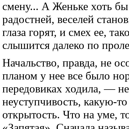
смену... А Женьке хоть бы
радостней, веселей стано
глаза горят, и смех ее, т
слышится далеко по проле
Начальство, правда, не ос
планом у нее все было но
передовиках ходила, — не
неуступчивость, какую-т
открытость. Что на уме, т
«Запятая». Сначала называ