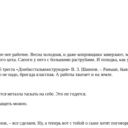
е нее рабочие. Весна холодная, и даже копровщики замерзают, хо
о цеха. Сапоги у него с большими раструбами. И походка, как 
треста «Донбасстальконструкция» В. 3. Шаинов. – Раньше, бывал
 не надо, бригада классная. А работы хватает и на земле.
я металла таскать на себе. Это не годится.
етащить можно.
ов, – все сделаем. Ну, а теперь вот с тобой о сыне хотят поговор