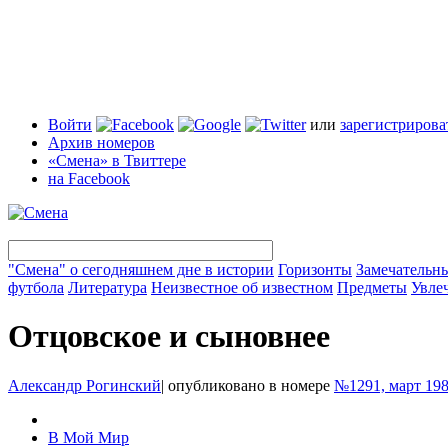
Войти
или
зарегистрирова
Архив номеров
«Смена» в Твиттере
на Facebook
"Смена" о сегодняшнем дне в истории
Горизонты
Замечательн
футбола
Литература
Неизвестное об известном
Предметы
Увле
Отцовское и сыновнее
Александр Рогинский
|
опубликовано в номере
№1291, март 19
В Мой Мир