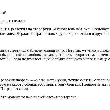
йный.
ора и ты нужен.
нты, разложил на столе руки. «Основательный, очень основател
рили мне: «Держит Петра в ежовых рукавицах». Знал я и другое: 
да я встретился с Клецем-младшим, то Петр так же умно и споко
ыла не слепая любовь, не задавленность авторитетом, а именно з
 отец». Тогда подумалось: лучше самих Клеца-старшего и Клеца-
 рабочий набрали – живем. Детей учил, можно сказать, с пелено
ром на работу собираться стали, в одну бригаду. Пришел из арми
Петра, это я видел.
етр молчит, только вилкой елозит по тарелке.