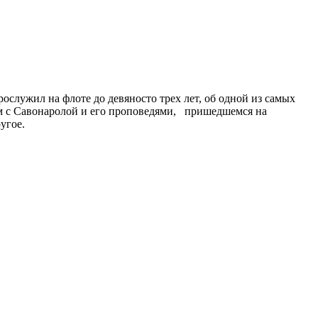
служил на флоте до девяносто трех лет, об одной из самых
ом с Савонаролой и его проповедями, пришедшемся на
угое.