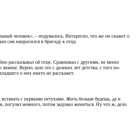
ьный человек», – подумалось. Интересно, что же он скажет о
сын сам напросился в бригаду к отцу.
йно рассказывал об отце. Сравнивал с другими, не менее
нание. Верно, шло это с далеких лет детства, с того по-
младшего о них никто не расскажет.
к вставать с первыми петухами. Жить больше будешь, да и
и, погулял немного, потом задумал жениться. Ну что ж, дело