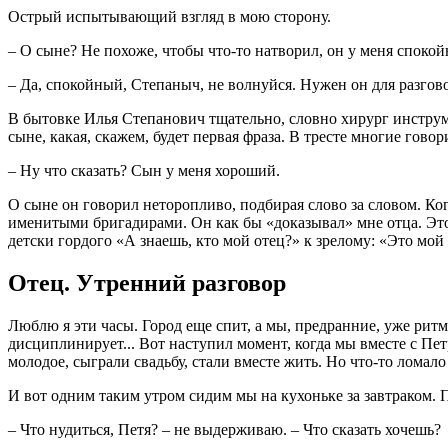
Острый испытывающий взгляд в мою сторону.
– О сыне? Не похоже, чтобы что-то натворил, он у меня споко
– Да, спокойный, Степаныч, не волнуйся. Нужен он для разгов
В бытовке Илья Степанович тщательно, словно хирург инструме
сыне, какая, скажем, будет первая фраза. В тресте многие гово
– Ну что сказать? Сын у меня хороший.
О сыне он говорил неторопливо, подбирая слово за словом. Ког
именитыми бригадирами. Он как бы «доказывал» мне отца. Это б
детски гордого «А знаешь, кто мой отец?» к зрелому: «Это мой
Отец. Утренний разговор
Люблю я эти часы. Город еще спит, а мы, предранние, уже ритм
дисциплинирует... Вот наступил момент, когда мы вместе с Пет
молодое, сыграли свадьбу, стали вместе жить. Но что-то ломало 
И вот одним таким утром сидим мы на кухоньке за завтраком. П
– Что нудиться, Петя? – не выдерживаю. – Что сказать хочешь?