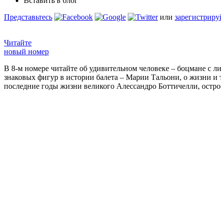
Вставить в блог
Представьтесь
или
зарегистриру
Читайте
новый номер
В 8-м номере читайте об удивительном человеке – боцмане с л
знаковых фигур в истории балета – Марии Тальони, о жизни и
последние годы жизни великого Алессандро Боттичелли, остр