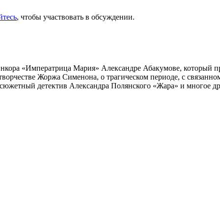
йтесь
, чтобы участвовать в обсуждении.
инкора «Императрица Мария» Александре Абакумове, который про
 творчестве Жоржа Сименона, о трагическом периоде, с связанн
осюжетный детектив Александра Полянского «Жара» и многое др