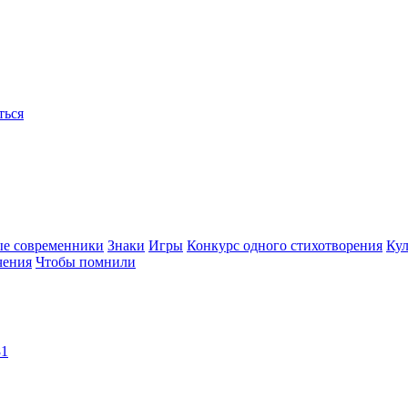
ться
ые современники
Знаки
Игры
Конкурс одного стихотворения
Кул
чения
Чтобы помнили
81