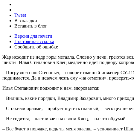
Tweet
В закладки
Вставить в блог
Версия для печати
Постоянная ссылка
Сообщить об ошибке
Жар исходит из недр горы металла. Словно у печи, греются возл
шихты. Илья Степанович Клец медленно идет по двору копровог
– Погрузнел наш Степаныч, – говорит главный инженер СУ-115 
поднимается. Да и незачем лезть ему «на отметки», проверять-то
Илья Степанович подходит к нам, здоровается:
– Видишь, какие порядки, Владимир Захарович, много приходитс
– С такими орлами, – пробует шутить главный, – весь цех пер
– Не годится, – настаивает на своем Клец, – ты это обдумай.
– Все будет в порядке, ведь ты меня знаешь, – успокаивает Шаин