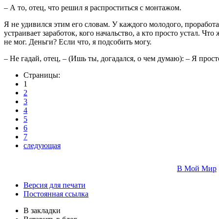
– А то, отец, что решил я распроститься с монтажом.
Я не удивился этим его словам. У каждого молодого, проработа
устраивает заработок, кого начальство, а кто просто устал. Ч
не мог. Деньги? Если что, я подсобить могу.
– Не гадай, отец, – (Ишь ты, догадался, о чем думаю): – Я пр
Страницы:
1
2
3
4
5
6
7
следующая
В Мой Мир
Версия для печати
Постоянная ссылка
В закладки