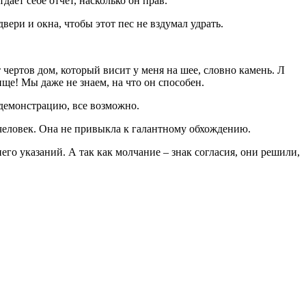
тдает себе отчет, насколько он прав.
ери и окна, чтобы этот пес не вздумал удрать.
 чертов дом, который висит у меня на шее, словно камень. Л
ище! Мы даже не знаем, на что он способен.
 демонстрацию, все возможно.
а человек. Она не привыкла к галантному обхождению.
его указаний. А так как молчание – знак согласия, они решили,