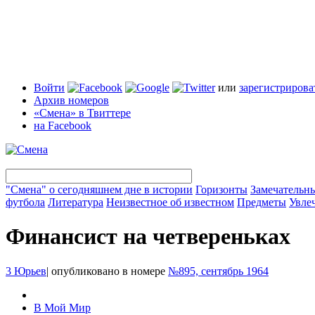
Войти
или
зарегистрирова
Архив номеров
«Смена» в Твиттере
на Facebook
"Смена" о сегодняшнем дне в истории
Горизонты
Замечательн
футбола
Литература
Неизвестное об известном
Предметы
Увле
Финансист на четвереньках
3 Юрьев
|
опубликовано в номере
№895, сентябрь 1964
В Мой Мир