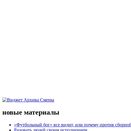
новые материалы
«Футбольный бог» все видит, или почему против сборной
Радовать людей своим исполнением