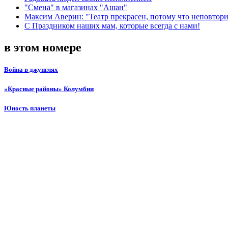
"Смена" в магазинах "Ашан"
Максим Аверин: "Театр прекрасен, потому что неповтор
С Праздником наших мам, которые всегда с нами!
в этом номере
Война в джунглях
«Красные районы» Колумбии
Юность планеты