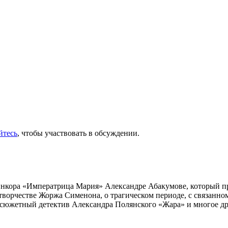
йтесь
, чтобы участвовать в обсуждении.
инкора «Императрица Мария» Александре Абакумове, который про
 творчестве Жоржа Сименона, о трагическом периоде, с связанн
осюжетный детектив Александра Полянского «Жара» и многое др