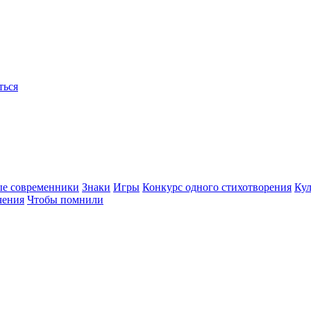
ться
ые современники
Знаки
Игры
Конкурс одного стихотворения
Кул
чения
Чтобы помнили