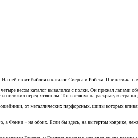
 На ней стоит библия и каталог Сиерса и Робека. Принеси-ка нам
в четыре весом каталог вывалился с полки. Он прижал лапами об
и положил перед хозяином. Тот взглянул на раскрытую страницу 
ошейники, от металлических парфорсных, шипы которых впивают
го, а Фэнни – на обоих. Если бы здесь, на вытертом коврике, ле