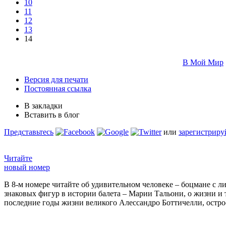
10
11
12
13
14
В Мой Мир
Версия для печати
Постоянная ссылка
В закладки
Вставить в блог
Представьтесь
или
зарегистриру
Читайте
новый номер
В 8-м номере читайте об удивительном человеке – боцмане с л
знаковых фигур в истории балета – Марии Тальони, о жизни и
последние годы жизни великого Алессандро Боттичелли, остр