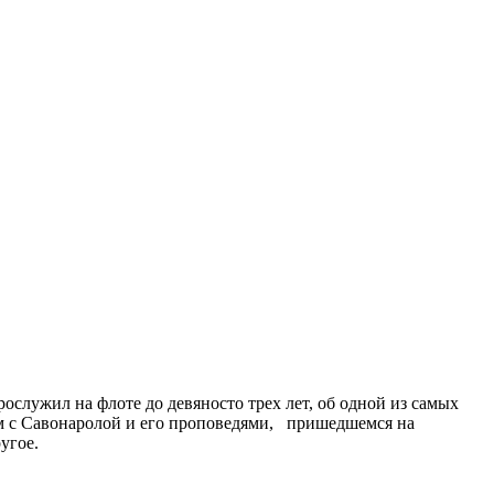
служил на флоте до девяносто трех лет, об одной из самых
ом с Савонаролой и его проповедями, пришедшемся на
угое.