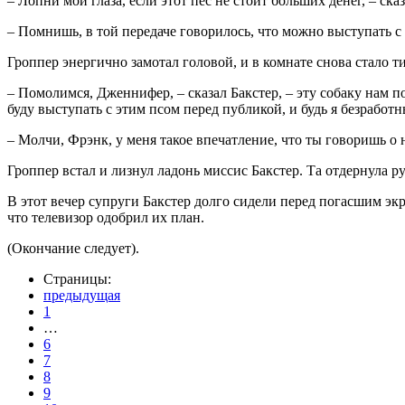
– Лопни мои глаза, если этот пес не стоит больших денег, – ска
– Помнишь, в той передаче говорилось, что можно выступать с
Гроппер энергично замотал головой, и в комнате снова стало ти
– Помолимся, Дженнифер, – сказал Бакстер, – эту собаку нам п
буду выступать с этим псом перед публикой, и будь я безработн
– Молчи, Фрэнк, у меня такое впечатление, что ты говоришь о
Гроппер встал и лизнул ладонь миссис Бакстер. Та отдернула р
В этот вечер супруги Бакстер долго сидели перед погасшим экр
что телевизор одобрил их план.
(Окончание следует).
Страницы:
предыдущая
1
…
6
7
8
9