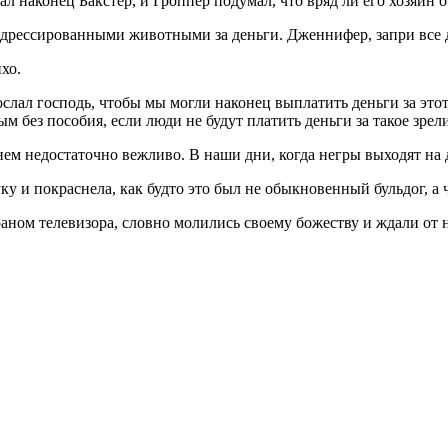
зал наконец Бакстер, и Гроппер подумал, что вряд ли его хозяин о
 дрессированными животными за деньги. Дженнифер, запри все дв
хо.
ослал господь, чтобы мы могли наконец выплатить деньги за этот
ым без пособия, если люди не будут платить деньги за такое зрел
 нем недостаточно вежливо. В наши дни, когда негры выходят на
уку и покраснела, как будто это был не обыкновенный бульдог, 
аном телевизора, словно молились своему божеству и ждали от н