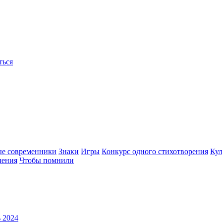
ться
ые современники
Знаки
Игры
Конкурс одного стихотворения
Кул
чения
Чтобы помнили
 2024