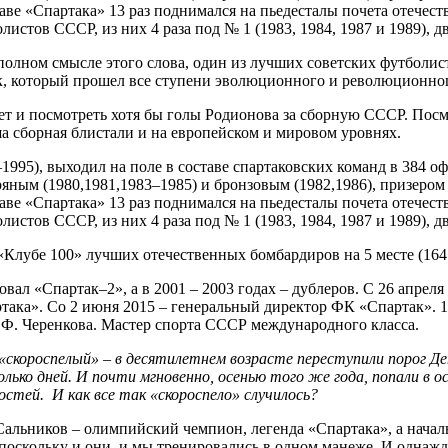
аве «Спартака» 13 раз поднимался на пьедесталы почета отечест
истов СССР, из них 4 раза под № 1 (1983, 1984, 1987 и 1989), дв
 полном смысле этого слова, один из лучших советских футболис
к, который прошел все ступени эволюционного и революционног
рнет и посмотреть хотя бы голы Родионова за сборную СССР. Пос
аша сборная блистали и на европейском и мировом уровнях.
95), выходил на поле в составе спартаковских команд в 384 офи
ряным (1980,1981,1983–1985) и бронзовым (1982,1986), призеро
аве «Спартака» 13 раз поднимался на пьедесталы почета отечест
истов СССР, из них 4 раза под № 1 (1983, 1984, 1987 и 1989), дв
 «Клубе 100» лучших отечественных бомбардиров на 5 месте (164 
вал «Спартак–2», а в 2001 – 2003 годах – дублеров. С 26 апреля
ака». Со 2 июня 2015 – генеральный директор ФК «Спартак». 18
.Ф. Черенкова. Мастер спорта СССР международного класса.
 «скороспелый» – в десятилетнем возрасте переступили порог 
олько дней. И почти мгновенно, осенью того же года, попали в ос
остей. И как все так «скороспело» случилось?
Сальников – олимпийский чемпион, легенда «Спартака», а нача
поскольку и они, и мы тренировались в одном манеже. И однаж