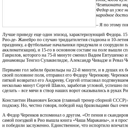
Чемпионата мир
Федор их уже не
народное достоя
– Я по этому по
Лучше приведу еще один эпизод, характеризующий Федора. 15 
Рио-де- Жанейро по случаю тридцатилетия стадиона и 10-летия
празднику, а футбольные начальники придумали и соорудили пам
акклиматизация), и 15-го в основном составе на поле вышли с
Гаврилов, которого на 75-й минуте сменил Вадим Евтушенко и
динамовцы Тенгиз Сулаквелидзе, Александр Чивадзе и Реваз Че
Первыми гол забили бразильцы на 22-й минуте, и в душах их б
своей половине поля, отправил его Федору Черенкову. Черенко
пяткой возвратил его Андрееву, Сергей отпасовал подтянувшем
несколько минут Сергей Шавло, заработав угловой, успешно п
сделать – все мячи в створ наших ворот оказывались в руках Р
Константин Иванович Бесков (главный тренер сборной СССР) ос
подхожу. Но, честно говоря, победой над бразильцами был очен
А Федор Черенков вспоминал о другом. «От пения и скандирова
самой поездкой в Рио вышла книга «Чаша Мараканы», и я прост
и победили заслуженно. Единственное, что испортило впечатл