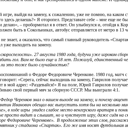
 игре, выйдя на замену, к сожалению, уже не помню, на каком с
 здесь делаешь?» Я оторопел. Представьте себе – мне еще не бы
о и делаю», – пробормотал я в ответ. Он улыбнулся и, отойдя к К
 должен быть в Сокольниках, автобус отправляется от метро в 13 
не знает, а оказалось, что самый главный руководитель «Спарта
ал уже выходить на замену.
«скороспелости». 27 августа 1980 года, будучи уже игроком сбо
бить гол. Вам не было еще и 18 лет. Пожалуй, единственный че
яд ли это тоже было случайностью?
я воспоминаний о Федоре Федоровиче Черенкове. 1980 год, матч 
оворит: «Серега, сейчас выходишь на замену, Гаврилов получает
в мой адрес: «Раздевайся!» Я на поле, Юрий Гаврилов получает 
абиваю свой первый мяч за сборную СССР. Мы выиграли 4:1.
Федор Черенков знал о вашем выходе на замену, и почему акцент
ин Иванович обещал вас выпустить хотя бы на несколько мин
е», в ходе игры увидел слабое место венгерского вратаря и поня
е просто видит и слышит, но и чувствует игру, даже сидя на с
едоре Федоровиче Черенкове». В продолжение этих слов, расска
мятник у стадиона «Спартак». Его же имя носят футбольная
а