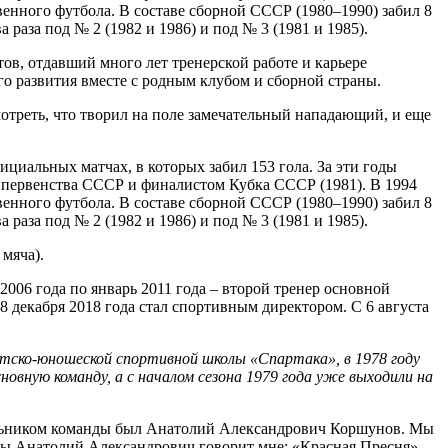
венного футбола. В составе сборной СССР (1980–1990) забил 8
а раза под № 2 (1982 и 1986) и под № 3 (1981 и 1985).
тов, отдавший много лет тренерской работе и карьере
о развития вместе с родным клубом и сборной страны.
мотреть, что творил на поле замечательный нападающий, и еще
циальных матчах, в которых забил 153 гола. За эти годы
м первенства СССР и финалистом Кубка СССР (1981). В 1994
венного футбола. В составе сборной СССР (1980–1990) забил 8
а раза под № 2 (1982 и 1986) и под № 3 (1981 и 1985).
мяча).
 2006 года по январь 2011 года – второй тренер основной
 декабря 2018 года стал спортивным директором. С 6 августа
Детско-юношеской спортивной школы «Спартака», в 1978 году
новную команду, а с началом сезона 1979 года уже выходили на
льником команды
был Анатолий Александрович Коршунов. Мы
ды Анатолий Александрович говорит мне: «Красная Пресня»