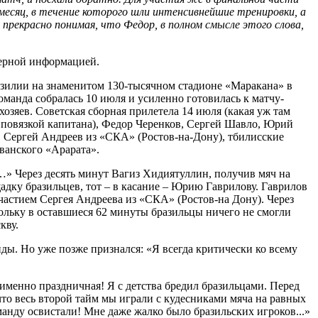
есяц, в течение которого шли интенсивнейшие тренировки, а
прекрасно понимая, что Федор, в полном смысле этого слова,
верной информацией.
азилии на знаменитом 130-тысячном стадионе «Маракана» в
оманда собралась 10 июля и усиленно готовилась к матчу-
озяев. Советская сборная прилетела 14 июля (какая уж там
c повязкой капитана), Федор Черенков, Сергей Шавло, Юрий
, Сергей Андреев из «СКА» (Ростов-на-Дону), тбилисские
ванского «Арарата».
…» Через десять минут Вагиз Хидиятуллин, получив мяч на
адку бразильцев, тот – в касание – Юрию Гаврилову. Гаврилов
участием Сергея Андреева из «СКА» (Ростов-на Дону). Через
ольку в оставшиеся 62 минуты бразильцы ничего не смогли
кву.
ды. Но уже позже признался: «Я всегда критически ко всему
именно праздничная! Я с детства бредил бразильцами. Перед
что весь второй тайм мы играли с кудесниками мяча на равных
анду освистали! Мне даже жалко было бразильских игроков...»