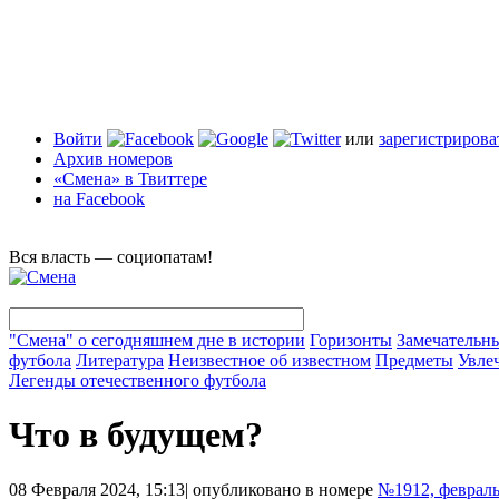
Войти
или
зарегистрирова
Архив номеров
«Смена» в Твиттере
на Facebook
Вся власть — социопатам!
"Смена" о сегодняшнем дне в истории
Горизонты
Замечательн
футбола
Литература
Неизвестное об известном
Предметы
Увле
Легенды отечественного футбола
Что в будущем?
08 Февраля 2024, 15:13
|
опубликовано в номере
№1912, февраль