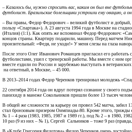
–
Казалось бы, нужно спросить вас, каким он был вне футбольн
футболист.
Бразильские болельщики устроили ему овацию, а о
–
Вы правы, Федор Федорович – великий футболист и добрый, п
пользу «Спартака»). А 23 августа 1994 года в Москве на ста
(Италия) (1:1). Как опять же вспоминал Федор Федорович: «Са
концов страны. Квартиру подарили, машину. Перед матчем Нико
пронзительный: «Федя, не уходи!» У меня слезы на глаза навора
После этого Олег Иванович Романцев пригласил его работать с
футболистами, ушел с тренерской работы. Мы вместе с ним ор
вместе ездили по России и зарубежью выступать в ветеранских
на ответный, в Москве, – 45 000.
В 2013–2014 годах Федор Черенков тренировал молодежь «Спа
22 сентября 2014 года он вдруг потерял сознание у своего под
панихиду в манеже Сокольников пришли более 13 тысяч челове
В общей же сложности за карьеру он провел 542 матча, забил 13
стал бронзовым призером Оимпиады-80. Кроме этого, трижды ст
№ 1 – 4 раза (1983, 1985, 1987 и 1989 гг.), под № 2 – в 1980, 
10 раз (9 из них – № 1), Сергей Сальников – тоже 9 раз (правда
В «Клубе Григория Федотова» Федор Черенков очень достойно вы