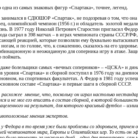
о одна из самых знаковых фигур «Спартака», точнее, легенд.
ор занимался в СДЮШОР «Спартак», не подозревая о том, что он
, олимпийский чемпион (1956 г.) и обладатель золотой медали 
изнь. В 1977 году Николай Петрович Старостин пригласил Федора
года сыграл в 398 матчах – в играх чемпионата страны СССР/РФ, 
сающей реакцией, которые позволяли ему буквально вытаскивать 
 ногам, и по голове, что, к сожалению, сказалось на его здоров
комбинационную и неожиданную для соперника игру в атаке. Защи
о поймать.
а даже болельщики самых «вечных соперников» – «ЦСКА» и дина
 уровня «Спартака» и сборной поступил в 1976 году на дневное 
основном, на спортивных факультетах. А Федор в 1981 году усп
основном составе «Спартака» и первые шаги в сборной СССР.
расхожее мнение, что, поскольку он играл настолько нестанда
лся и не мог его вписать в состав сборной, в которой большинс
ацеленного на результат, для которого красивый футбол – излиш
ивоположные мнения экспертов.
о у Федора в то время уже были проблемы со здоровьем, причем
ей чемпионатов мира, Европы и Олимпийских игр. То есть он э
но было приехать за несколько дней – одна-две тренировки, сам