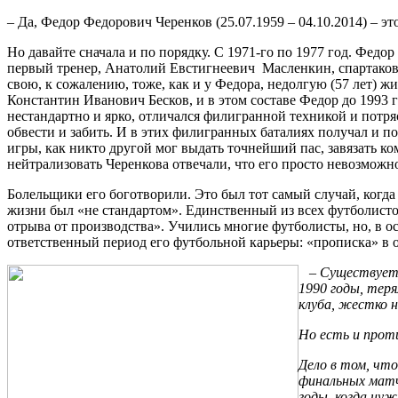
– Да, Федор Федорович Черенков (25.07.1959 – 04.10.2014) – эт
Но давайте сначала и по порядку. С 1971-го по 1977 год. Фед
первый тренер, Анатолий Евстигнеевич Масленкин, спартаковец
свою, к сожалению, тоже, как и у Федора, недолгую (57 лет) ж
Константин Иванович Бесков, и в этом составе Федор до 1993 
нестандартно и ярко, отличался филигранной техникой и потря
обвести и забить. И в этих филигранных баталиях получал и по
игры, как никто другой мог выдать точнейший пас, завязать 
нейтрализовать Черенкова отвечали, что его просто невозможн
Болельщики его боготворили. Это был тот самый случай, когд
жизни был «не стандартом». Единственный из всех футболистов
отрыва от производства». Учились многие футболисты, но, в 
ответственный период его футбольной карьеры: «прописка» в 
–
Существует 
1990 годы, теря
клуба, жестко н
Но есть и прот
Дело в том, чт
финальных матч
годы, когда нуж