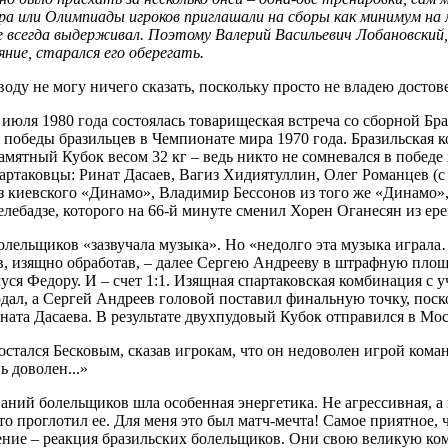
а или Олимпиады игроков приглашали на сборы как минимум на м
 всегда выдерживал. Поэтому Валерий Васильевич Лобановский, 
ние, старался его оберегать.
воду не могу ничего сказать, поскольку проcто не владею досто
июля 1980 года состоялась товарищеская встреча со сборной Бр
 победы бразильцев в Чемпионате мира 1970 года. Бразильская к
ятный Кубок весом 32 кг – ведь никто не сомневался в победе х
партаковцы: Ринат Дасаев, Вагиз Хидиятуллин, Олег Романцев (
з киевского «Динамо», Владимир Бессонов из того же «Динамо»
лебадзе, которого на 66-й минуте сменил Хорен Оганесян из ере
олельщиков «зазвучала музыка». Но «недолго эта музыка играла
в, изящно обработав, – далее Сергею Андрееву в штрафную площ
уся Федору. И – счет 1:1. Изящная спартаковская комбинация с 
одал, а Сергей Андреев головой поставил финальную точку, поск
ината Дасаева. В результате двухпудовый Кубок отправился в Мос
тался Бесковым, сказав игрокам, что он недоволен игрой коман
ь доволен...»
ний болельщиков шла особенная энергетика. Не агрессивная, а 
о проглотил ее. Для меня это был матч-мечта! Самое приятное, 
ение – реакция бразильских болельщиков. Они свою великую ком