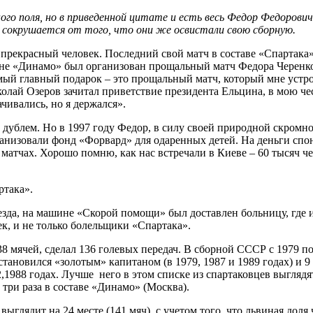
ого поля, но в приведенной цитате и есть весь Федор Федорович
н сокрушается от того, что они же освистали свою сборную.
рекрасный человек. Последний свой матч в составе «Спартака» 
дионе «Динамо» был организован прощальный матч Федора Черенк
мый главный подарок – это прощальный матч, который мне устро
лай Озеров зачитал приветствие президента Ельцина, в мою чес
чивались, но я держался».
 дублем. Но в 1997 году Федор, в силу своей природной скромно
ганизовали фонд «Форвард» для одаренных детей. На деньги спо
 матчах. Хорошо помню, как нас встречали в Киеве – 60 тысяч 
ртака».
ъезда, на машине «Скорой помощи» был доставлен больницу, где и
к, и не только болельщики «Спартака».
8 мячей, сделал 136 голевых передач. В сборной СССР с 1979 по 
ановился «золотым» капитаном (в 1979, 1987 и 1989 годах) и 9
1982,1988 годах. Лучше него в этом списке из спартаковцев выглядя
, три раза в составе «Динамо» (Москва).
глядит на 24 месте (141 мяч), с учетом того, что львиная доля