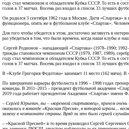
году стал чемпионом и обладателем Кубка СССР. То есть в сост
голов в 37 матчах. Восемь раз входил в список 33 лучших футбол
Он родился 3 сентября 1962 года в Москве. Дитя «Спартака» в
функционера, опять же в футбольном клубе «Спартак». Челове
Для того чтобы убедится в этом, достаточно заглянуть в инте
раз убедиться в том, что были времена, когда наши клубы и н
Сергей Родионов – нападающий «Спартака» (1978–1990; 1992–19
трижды становился чемпионом СССР (1979, 1987, 1989), сереб
году стал чемпионом и обладателем Кубка СССР. То есть в сост
голов в 37 матчах. Восемь раз входил в список 33 лучших футбол
В «Клубе Григория Федотова» занимает 11 место (162 мяча). В
По завершении карьеры футболиста в 1996 – 1998 годах трениро
команды. В 2011–2015 – президент футбольной академии «Спарт
2019 года работает президентом Академии «Спартак» имени Ф
–
Сергей Юрьевич, вы – «коренной спартаковец», причем очень
оказались в команде «Красная Пресня», в которой играли… неск
замену в чемпионате страны. Вряд ли это было серией случайн
–
«Красной Пресней» в то время руководил Сергей Сергеевич 
же, ученики ДЮСШ, зачастую наблюдали за их тренировками, 