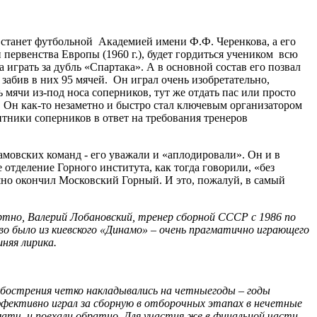
а станет футбольной Академией имени Ф.Ф. Черенкова, а его
первенства Европы (1960 г.), будет гордиться учеником всю
 играть за дубль «Спартака». А в основной состав его позвал
забив в них 95 мячей. Он играл очень изобретательно,
мячи из-под носа соперников, тут же отдать пас или просто
ье. Он как-то незаметно и быстро стал ключевым организатором
тники соперников в ответ на требования тренеров
мовских команд - его уважали и «аплодировали». Он и в
отделение Горного института, как тогда говорили, «без
ешно окончил Московский Горный. И это, пожалуй, в самый
ртно, Валерий Лобановский, тренер сборной СССР с 1986 по
тво было из киевского «Динамо» – очень прагматично играющего
няя лирика.
 обострения четко накладывались на четныегоды – годы
ффективно играл за сборную в отборочных этапах в нечетные
 матч, и поехали обратно. Для участия же в финальной части