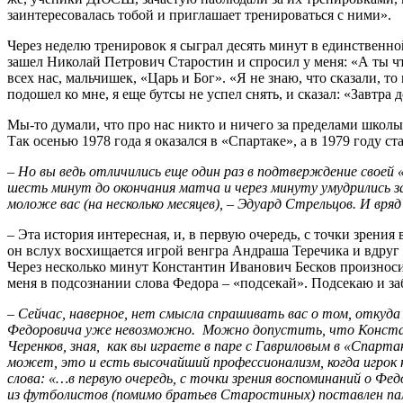
заинтересовалась тобой и приглашает тренироваться с ними».
Через неделю тренировок я сыграл десять минут в единственной
зашел Николай Петрович Старостин и спросил у меня: «А ты что
всех нас, мальчишек, «Царь и Бог». «Я не знаю, что сказали, т
подошел ко мне, я еще бутсы не успел снять, и сказал: «Завтра
Мы-то думали, что про нас никто и ничего за пределами школы 
Так осенью 1978 года я оказался в «Спартаке», а в 1979 году ст
–
Но вы ведь отличились еще один раз в подтверждение своей 
шесть минут до окончания матча и через минуту умудрились за
моложе вас (на несколько месяцев), – Эдуард Стрельцов. И вр
–
Эта история интересная, и, в первую очередь, с точки зрени
он вслух восхищается игрой венгра Андраша Теречика и вдруг г
Через несколько минут Константин Иванович Бесков произносит 
меня в подсознании слова Федора – «подсекай». Подсекаю и з
–
Сейчас, наверное, нет смысла спрашивать вас о том, откуда 
Федоровича уже невозможно. Можно допустить, что Констант
Черенков, зная, как вы играете в паре с Гавриловым в «Спартак
может, это и есть высочайший профессионализм, когда игрок н
слова: «…в первую очередь, с точки зрения воспоминаний о Ф
из футболистов
(помимо братьев Старостиных) поставлен па