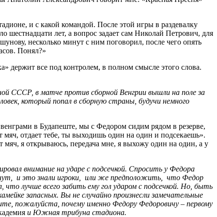
тадионе, и с какой командой. После этой игры в раздевалку
ло шестнадцати лет, а вопрос задает сам Николай Петрович, для
оршунову, несколько минут с ним поговорил, после чего опять
часов. Понял?»
ка» держит все под контролем, в полном смысле этого слова.
рной СССР, в матче против сборной Венгрии вышли на поле за
ловек, который попал в сборную страны, будучи немного
с венграми в Будапеште, мы с Федором сидим рядом в резерве,
 мяч, отдает тебе, ты выходишь один на один и подсекаешь».
мяч, я открываюсь, передача мне, я выхожу один на один, а у
ировал внимание на ударе с подсечкой. Спросить у Федора
ут, и это знали игроки, или же предположить, что Федор
л, что лучше всего забить ему гол ударом с подсечкой. Но, быть
камейке запасных. Вы не случайно произнесли замечательные
жите, пожалуйста, почему именно Федору Федоровичу – первому
кадемия
и Южная трибуна стадиона.