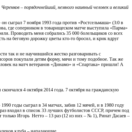
 Черенков – порядочнейший, немного наивный человек и великий
он сыграл 7 ноября 1993 года против «Ростсельмаша» (3:0 в
ова, где соперником в товарищеском матче выступила «Парма»
или. Проводить меня собрались 35 000 болельщиков со всех
ть на беговую дорожку цветы кто-то бросил, и крик вдруг
сти так и не научившийся жестко разговаривать с
нсоров покупали детям форму, мячи и тому подобное. Так же
человек на матч ветеранов «Динамо» и «Спартака» пришли! А
 скончался 4 октября 2014 года. 7 октября на гражданскую
1990 годы сыграл в 34 матчах, забив 12 мячей, и в 1980 году
 раз входил в список 33 лучших футболистов СССР, причем под
т только Игорь Нетто – 13 раз (12 из них – № 1), Ринат Дасаев –
 членов клуба – нападающие.