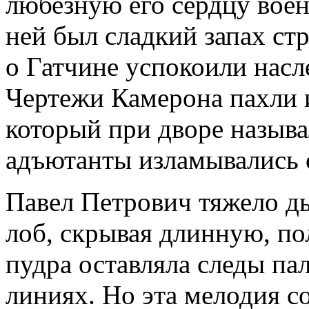
любезную его сердцу вое
ней был сладкий запах с
о Гатчине успокоили насл
Чертежи Камерона пахли и
который при дворе назыв
адъютанты изламывались о
Павел Петрович тяжело ды
лоб, скрывая длинную, п
пудра оставляла следы па
линиях. Но эта мелодия с