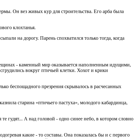
рмы. Он вез живых кур для строительства. Его арба была
ового клохтанья.
сыпали на дорогу. Парень спохватился только тогда, когда
 трещинах - каменный мир оказывается наполненным идущими,
сгрудились вокруг птичьей клетки. Хохот и крики
лько беспощадного презрения скрывалось в расчесанных
м казнила старина «птичьего пастуха», молодого кабардинца,
те гудят... А над головой - одно синее небо, в котором словно
огревая какие - то составы. Она показалась бы и с первого