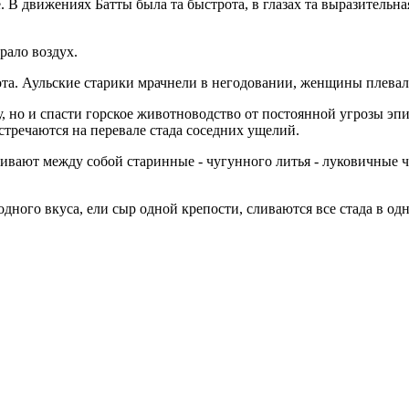
 В движениях Батты была та быстрота, в глазах та выразительная 
рало воздух.
та. Аульские старики мрачнели в негодовании, женщины плевал
, но и спасти горское животноводство от постоянной угрозы эп
тречаются на перевале стада соседних ущелий.
нивают между собой старинные - чугунного литья - луковичные 
дного вкуса, ели сыр одной крепости, сливаются все стада в одн