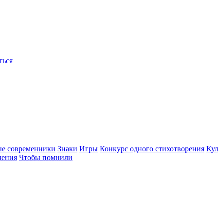
ться
ые современники
Знаки
Игры
Конкурс одного стихотворения
Кул
чения
Чтобы помнили