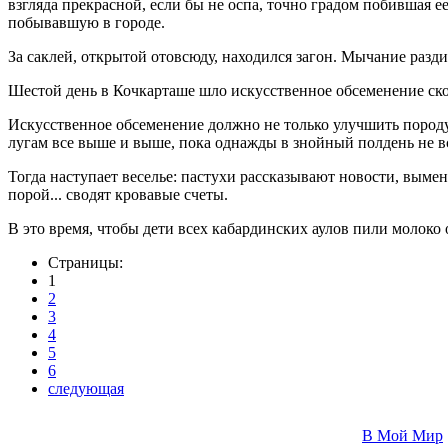
взгляда прекрасной, если бы не оспа, точно градом побившая ее.
побывавшую в городе.
За саклей, открытой отовсюду, находился загон. Мычание разди
Шестой день в Кочкарташе шло искусственное обсеменение ско
Искусственное обсеменение должно не только улучшить породу
лугам все выше и выше, пока однажды в знойный полдень не вс
Тогда наступает веселье: пастухи рассказывают новости, выме
порой... сводят кровавые счеты.
В это время, чтобы дети всех кабардинских аулов пили молоко о
Страницы:
1
2
3
4
5
6
следующая
В Мой Мир