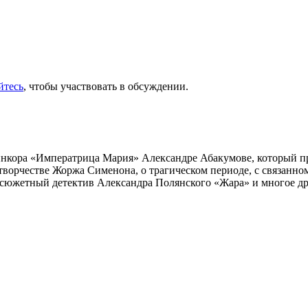
йтесь
, чтобы участвовать в обсуждении.
инкора «Императрица Мария» Александре Абакумове, который про
 творчестве Жоржа Сименона, о трагическом периоде, с связанн
осюжетный детектив Александра Полянского «Жара» и многое др