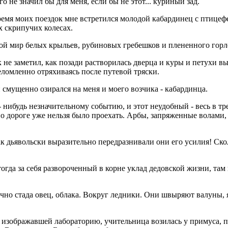
 не значил бы для меня, если бы не этот... куриный зад.
ремя моих поездок мне встретился молодой кабардинец с птицефе
х скрипучих колесах.
ивой мир белых крыльев, рубиновых гребешков и плененного горл
не заметил, как позади растворилась дверца и куры и петухи вы
еломленно отряхиваясь после путевой тряски.
 смущенно озирался на меня и моего возчика - кабардинца.
 - нибудь незначительному событию, и этот неудобный - весь в
 дороге уже нельзя было проехать. Арбы, запряженные волами, 
к дьявольски выразительно передразнивали они его усилия! Ско
ил тогда за себя развороченный в корне уклад дедовской жизни, та
чно стада овец, облака. Вокруг ледники. Они швыряют валуны, я 
 изображавшей лабораторию, учительница возилась у примуса, под