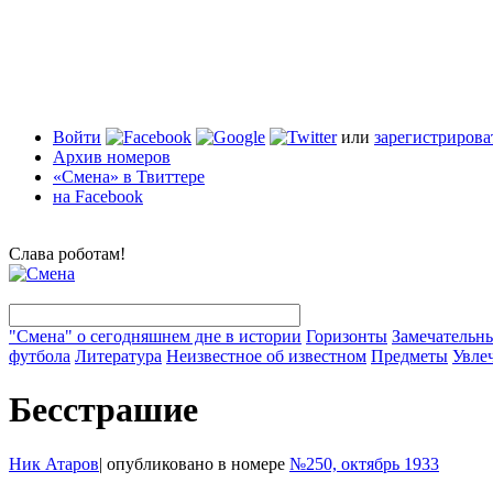
Войти
или
зарегистрирова
Архив номеров
«Смена» в Твиттере
на Facebook
Слава роботам!
"Смена" о сегодняшнем дне в истории
Горизонты
Замечательн
футбола
Литература
Неизвестное об известном
Предметы
Увле
Бесстрашие
Ник Атаров
|
опубликовано в номере
№250, октябрь 1933