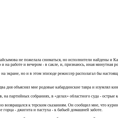
 Кайсымова не пожелала сниматься, но исполнители найдены и Ка
и на работе и вечером - в сакле, и, признаюсь, иная минутная р
но на экране, но и в этом эпизоде режиссер располагал бы нас
ва дня объяснял мне родовые кабардинские тавра и изумлял ки
в, на партийных собраниях, в «делах» областного суда - острые 
возвращался к терским сказаниям. Он сообщил мне, что куриный 
е горца - джигита и пастуха - к бабьей домашней заботе.