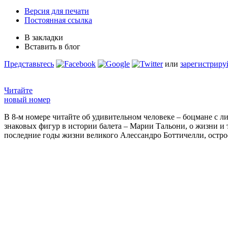
Версия для печати
Постоянная ссылка
В закладки
Вставить в блог
Представьтесь
или
зарегистриру
Читайте
новый номер
В 8-м номере читайте об удивительном человеке – боцмане с л
знаковых фигур в истории балета – Марии Тальони, о жизни и
последние годы жизни великого Алессандро Боттичелли, остр