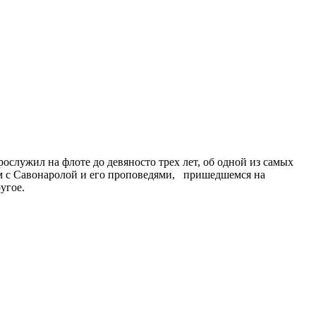
служил на флоте до девяносто трех лет, об одной из самых
ом с Савонаролой и его проповедями, пришедшемся на
угое.