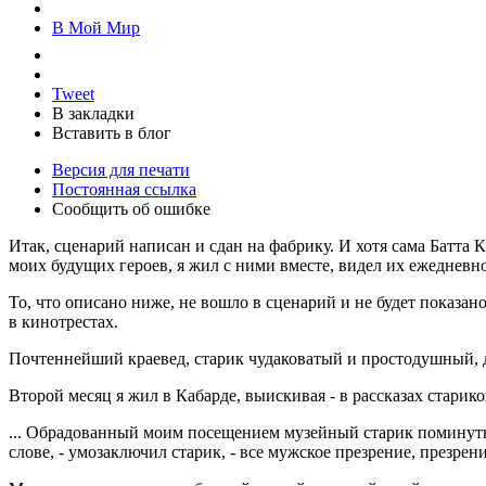
В Мой Мир
Tweet
В закладки
Вставить в блог
Версия для печати
Постоянная ссылка
Сообщить об ошибке
Итак, сценарий написан и сдан на фабрику. И хотя сама Батта
моих будущих героев, я жил с ними вместе, видел их ежедневно 
То, что описано ниже, не вошло в сценарий и не будет показа
в кинотрестах.
Почтеннейший краевед, старик чудаковатый и простодушный, д
Второй месяц я жил в Кабарде, выискивая - в рассказах старико
... Обрадованный моим посещением музейный старик поминутно 
слове, - умозаключил старик, - все мужское презрение, презрени