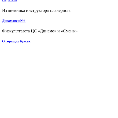
Парители
Из дневника инструктора-планериста
Динамовец №4
Физкультгазета ЦС «Динамо» и «Смены»
О горящих буксах