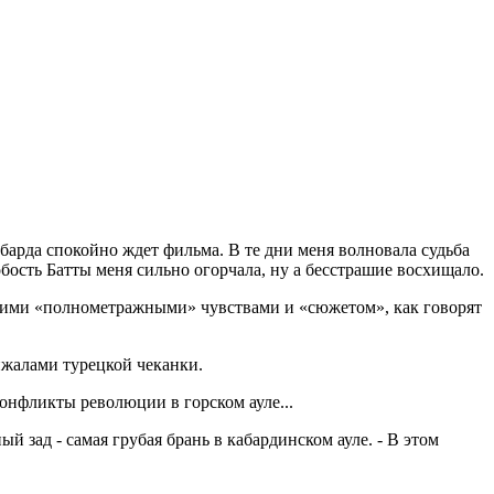
барда спокойно ждет фильма. В те дни меня волновала судьба
обость Батты меня сильно огорчала, ну а бесстрашие восхищало.
тоящими «полнометражными» чувствами и «сюжетом», как говорят
нжалами турецкой чеканки.
конфликты революции в горском ауле...
зад - самая грубая брань в кабардинском ауле. - В этом