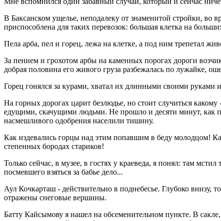
Мне вспомнился один забавный случай, который и сейчас ничего
В Баксанском ущелье, неподалеку от знаменитой стройки, во в
приспособлена для таких перевозок: большая клетка на больши
Пела арба, пел и горец, лежа на клетке, а под ним трепетал ж
За пением и грохотом арбы на каменных порогах дороги возчик 
добрая половина его живого груза разбежалась по лужайке, ош
Горец гонялся за курами, хватал их длинными своими руками и
На горных дорогах царит безлюдье, но стоит случиться какому
едущими, скачущими людьми. Не прошло и десяти минут, как по
насмешливого одобрения населили тишину.
Как издевались горцы над этим попавшим в беду молодцом! Ка
степенных бородах стариков!
Только сейчас, в музее, в гостях у краеведа, я понял: там мст
посмевшего взяться за бабье дело...
Аул Кочкарташ - действительно в поднебесье. Глубоко внизу, то
отражены снеговые вершины.
Батту Кайсымову я нашел на обсеменительном пункте. В сакле,