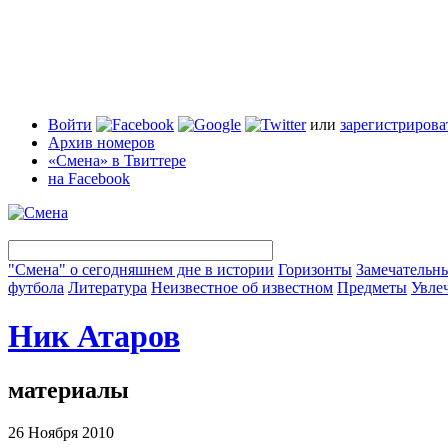
Войти
или
зарегистрирова
Архив номеров
«Смена» в Твиттере
на Facebook
"Смена" о сегодняшнем дне в истории
Горизонты
Замечательн
футбола
Литература
Неизвестное об известном
Предметы
Увле
Ник Атаров
материалы
26 Ноября 2010