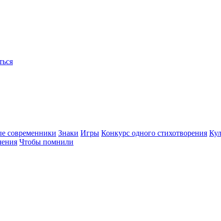
ться
ые современники
Знаки
Игры
Конкурс одного стихотворения
Кул
чения
Чтобы помнили