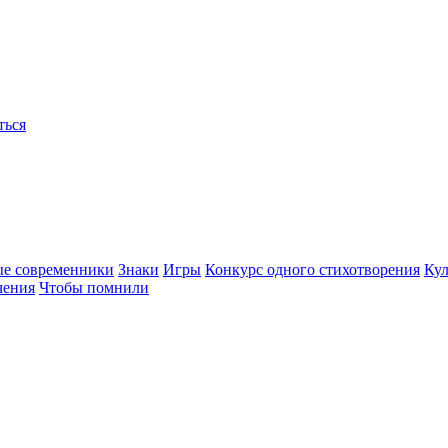
ться
ые современники
Знаки
Игры
Конкурс одного стихотворения
Кул
чения
Чтобы помнили