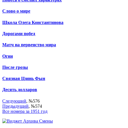
Слово о мире
Школа Олега Константинова
Дорогами побед
Матч на первенство мира
Огни
После грозы
Связная Цзинь Фын
Десять долларов
Следующий
, №576
Предыдущий
, №574
Все номера за 1951 год