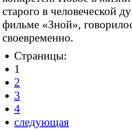
старого в человеческой ду
фильме «Зной», говорилос
своевременно.
Страницы:
1
2
3
4
следующая