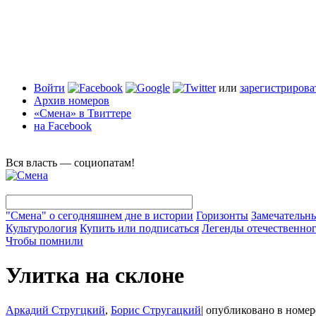
Войти
или
зарегистрирова
Архив номеров
«Смена» в Твиттере
на Facebook
Вся власть — социопатам!
"Смена" о сегодняшнем дне в истории
Горизонты
Замечательн
Культурология
Купить или подписаться
Легенды отечественног
Чтобы помнили
Улитка на склоне
Аркадий Стругцкий
,
Борис Стругацкий
|
опубликовано в номе