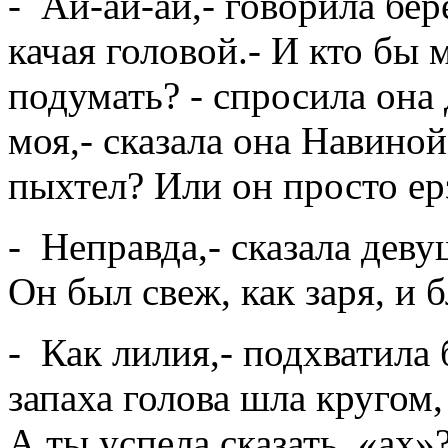
- Ай-ай-ай,- говорила бе
качая головой.- И кто бы
подумать? - спросила она 
моя,- сказала она Навиной
пыхтел? Или он просто ер
- Неправда,- сказала деву
Он был свеж, как заря, и б
- Как лилия,- подхватила
запаха голова шла кругом,
А ты успела сказать «ах»