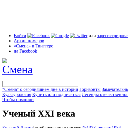
Войти
или
зарегистрирова
Архив номеров
«Смена» в Твиттере
на Facebook
"Смена" о сегодняшнем дне в истории
Горизонты
Замечательн
Культурология
Купить или подписаться
Легенды отечественног
Чтобы помнили
Ученый XXI века
Евгений Дугин
|
опубликовано в номере
№1373, август 1984