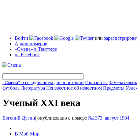
Войти
или
зарегистрирова
Архив номеров
«Смена» в Твиттере
на Facebook
"Смена" о сегодняшнем дне в истории
Горизонты
Замечательн
футбола
Литература
Неизвестное об известном
Предметы
Увле
Ученый XXI века
Евгений Дугин
|
опубликовано в номере
№1373, август 1984
В Мой Мир