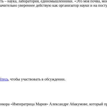
ь – наука, лаборатория, единомышленники. «Это моя почва, моя о
ачительно увереннее действую как организатор науки и на пост
йтесь
, чтобы участвовать в обсуждении.
инкора «Императрица Мария» Александре Абакумове, который про