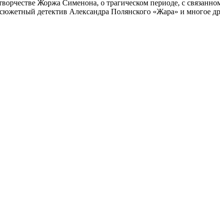
 творчестве Жоржа Сименона, о трагическом периоде, с связанн
осюжетный детектив Александра Полянского «Жара» и многое др