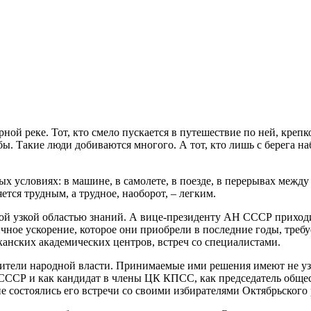
ной реке. Тот, кто смело пускается в путешествие по ней, крепко
. Такие люди добиваются многого. А тот, кто лишь с берега набл
х условиях: в машине, в самолете, в поезде, в перерывах между
яется трудным, а трудное, наоборот, – легким.
дной узкой областью знаний. А вице-президенту АН СССР приход
ое ускорение, которое они приобрели в последние годы, требуе
анских академических центров, встреч со специалистами.
вители народной власти. Принимаемые ими решения имеют не у
а СССР и как кандидат в члены ЦК КПСС, как председатель обще
не состоялись его встречи со своими избирателями Октябрьского