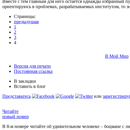
Вместе с тем главным для него остается однажды избранный пут
ориентируюсь в проблемах, разрабатываемых институтом, то зн
Страницы:
предыдущая
1
2
3
4
В Мой Мир
Версия для печати
Постоянная ссылка
В закладки
Вставить в блог
Представьтесь
или
зарегистриру
Читайте
новый номер
В 8-м номере читайте об удивительном человеке – боцмане с л