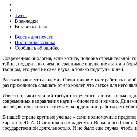
Tweet
В закладки
Вставить в блог
Версия для печати
Постоянная ссылка
Сообщить об ошибке
Современная биология, если хотите, подобна стремительной гор
тайны, подарит ни с чем не сравнимое ощущение азарта и борьбы
творцом, его удел не сама наука, а только подступы к ней.
Рассказывают, что академик Овчинников может работать в любы
раз приходилось слышать от его коллег, что легкое для него явл
Известно, каких усилий требуют от ученого занятия только о
современных направления науки – биологию и химию. Динамичн
исследовательским институтам, координации работы республик
В нашей стране крупные ученые – сами полномочные предста
характер. Ю. А. Овчинников и как депутат Верховного Совет
государственной деятельностью. И не было еще случая, чтобы 