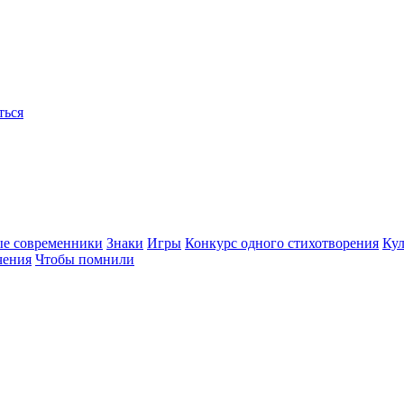
ться
ые современники
Знаки
Игры
Конкурс одного стихотворения
Кул
чения
Чтобы помнили