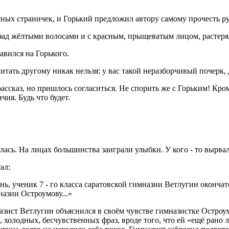
ных страничек, и Горький предложил автору самому прочесть ру
ад жёлтыми волосами и с красным, прыщеватым лицом, растерял
авился на Горького.
читать другому никак нельзя: у вас такой неразборчивый почерк, 
сказ, но пришлось согласиться. Не спорить же с Горьким! Кроме
чия. Будь что будет.
лась. На лицах большинства заиграли улыбки. У кого - то вырва
ал:
ь, ученик 7 - го класса саратовской гимназии Ветлугин окончат
назии Остроумову...»
азист Ветлугин объяснился в своём чувстве гимназистке Остроум
олодных, бесчувственных фраз, вроде того, что ей «ещё рано лю