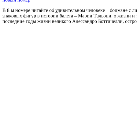
В 8-м номере читайте об удивительном человеке – боцмане с л
знаковых фигур в истории балета – Марии Тальони, о жизни и
последние годы жизни великого Алессандро Боттичелли, остр