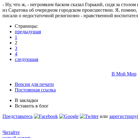
- Ну, что ж, - негромким баском сказал Горький, сидя за столом
из Саратова об очередном городском происшествии. Я, помню, 
писали о недостаточной религиозно - нравственной воспитател
Страницы:
предыдущая
1
2
3
4
следующая
В Мой Мир
Версия для печати
Постоянная ссылка
В закладки
Вставить в блог
Представьтесь
или
зарегистриру
Читайте
новый номер