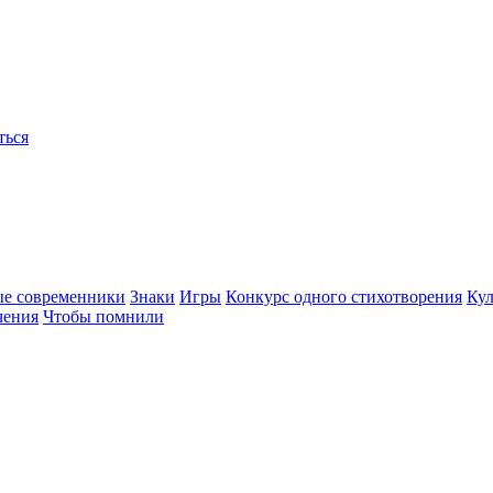
ться
ые современники
Знаки
Игры
Конкурс одного стихотворения
Кул
чения
Чтобы помнили