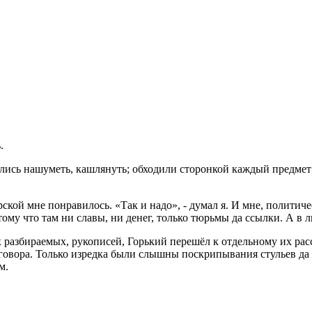
.
ись нашуметь, кашлянуть; обходили сторонкой каждый предмет; о
.
ской мне понравилось. «Так и надо», - думал я. И мне, политич
ому что там ни славы, ни денег, только тюрьмы да ссылки. А в л
 разбираемых, рукописей, Горький перешёл к отдельному их рас
говора. Только изредка были слышны поскрипывания стульев да 
м.