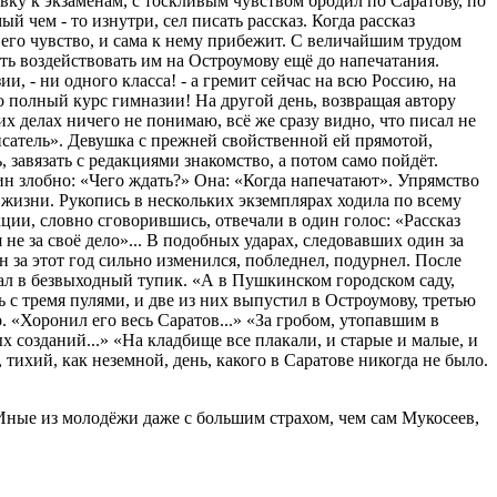
овку к экзаменам, с тоскливым чувством бродил по Саратову, по
й чем - то изнутри, сел писать рассказ. Когда рассказ
 его чувство, и сама к нему прибежит. С величайшим трудом
ть воздействовать им на Остроумову ещё до напечатания.
, - ни одного класса! - а гремит сейчас на всю Россию, на
о полный курс гимназии! На другой день, возвращая автору
х делах ничего не понимаю, всё же сразу видно, что писал не
писатель». Девушка с прежней свойственной ей прямотой,
 завязать с редакциями знакомство, а потом само пойдёт.
ин злобно: «Чего ждать?» Она: «Когда напечатают». Упрямство
 жизни. Рукопись в нескольких экземплярах ходила по всему
ции, словно сговорившись, отвечали в один голос: «Рассказ
не за своё дело»... В подобных ударах, следовавших один за
 за этот год сильно изменился, побледнел, подурнел. После
ал в безвыходный тупик. «А в Пушкинском городском саду,
 с тремя пулями, и две из них выпустил в Остроумову, третью
. «Хоронил его весь Саратов...» «За гробом, утопавшим в
 созданий...» «На кладбище все плакали, и старые и малые, и
 тихий, как неземной, день, какого в Саратове никогда не было.
Иные из молодёжи даже с большим страхом, чем сам Мукосеев,