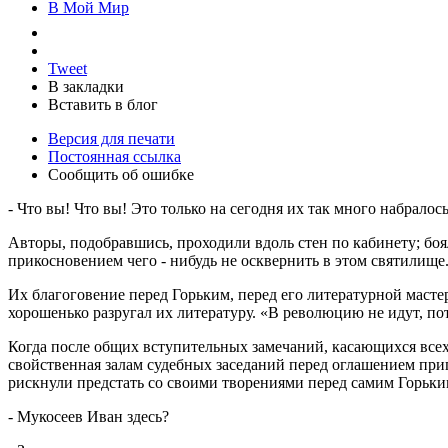
В Мой Мир
Tweet
В закладки
Вставить в блог
Версия для печати
Постоянная ссылка
Сообщить об ошибке
- Что вы! Что вы! Это только на сегодня их так много набралось
Авторы, подобравшись, проходили вдоль стен по кабинету; боял
прикосновением чего - нибудь не осквернить в этом святилище
Их благоговение перед Горьким, перед его литературной мастер
хорошенько разругал их литературу. «В революцию не идут, пот
Когда после общих вступительных замечаний, касающихся всех
свойственная залам судебных заседаний перед оглашением при
рискнули предстать со своими творениями перед самим Горьки
- Мукосеев Иван здесь?