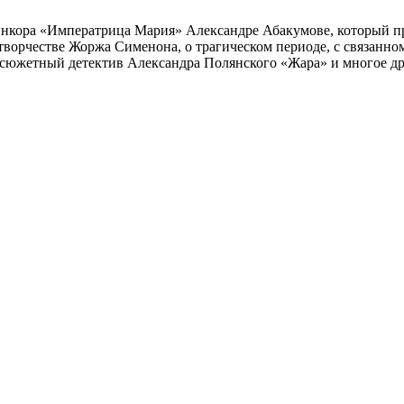
инкора «Императрица Мария» Александре Абакумове, который про
 творчестве Жоржа Сименона, о трагическом периоде, с связанн
осюжетный детектив Александра Полянского «Жара» и многое др