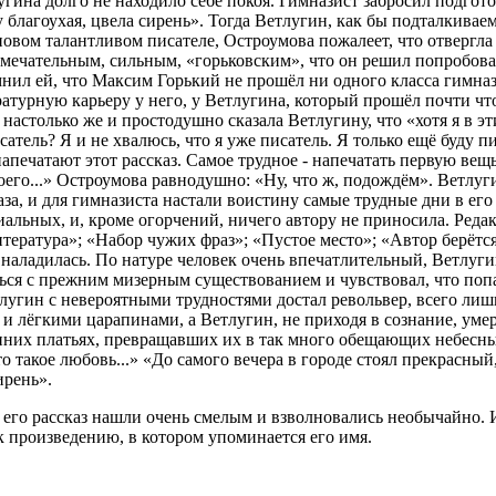
угина долго не находило себе покоя. Гимназист забросил подгот
благоухая, цвела сирень». Тогда Ветлугин, как бы подталкиваемы
новом талантливом писателе, Остроумова пожалеет, что отвергла
амечательным, сильным, «горьковским», что он решил попробова
ил ей, что Максим Горький не прошёл ни одного класса гимназии
ратурную карьеру у него, у Ветлугина, который прошёл почти чт
столько же и простодушно сказала Ветлугину, что «хотя я в эти
атель? Я и не хвалюсь, что я уже писатель. Я только ещё буду 
печатают этот рассказ. Самое трудное - напечатать первую вещь,
оего...» Остроумова равнодушно: «Ну, что ж, подождём». Ветлуг
за, и для гимназиста настали воистину самые трудные дни в его
альных, и, кроме огорчений, ничего автору не приносила. Редак
тература»; «Набор чужих фраз»; «Пустое место»; «Автор берётся 
наладилась. По натуре человек очень впечатлительный, Ветлугин
ься с прежним мизерным существованием и чувствовал, что поп
тлугин с невероятными трудностями достал револьвер, всего лишь
 и лёгкими царапинами, а Ветлугин, не приходя в сознание, умер
нних платьях, превращавших их в так много обещающих небесных
о такое любовь...» «До самого вечера в городе стоял прекрасный,
ирень».
его рассказ нашли очень смелым и взволновались необычайно. 
к произведению, в котором упоминается его имя.