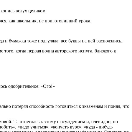
копись вслух целиком.
ся, как школьник, не приготовивший урока.
да и бумажка тоже подгуляла, все буквы на ней расползлись...
 того, когда первая волна авторского испуга, близкого к
лось одобрительное: «Ого!»
ельно потерял способность готовиться к экзаменам и понял, что
овой. Та отнеслась к этому с осуждением и, очевидно, по
бить», «надо учиться», «кончать курс», «куда - нибудь