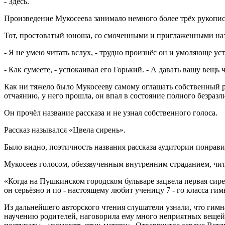
- Здесь.
Произведение Мукосеева занимало немного более трёх рукопис
Тот, простоватый юноша, со смоченными и приглаженными наз
- Я не умею читать вслух, - трудно произнёс он и умоляюще уст
- Как сумеете, - успокаивал его Горький. - А давать вашу вещь 
Как ни тяжело было Мукосееву самому оглашать собственный рас
отчаянию, у него прошла, он впал в состояние полного безразли
Он прочёл название рассказа и не узнал собственного голоса.
Рассказ назывался «Цвела сирень».
Было видно, поэтичность названия рассказа аудитории понрави
Мукосеев голосом, обеззвученным внутренним страданием, чит
«Когда на Пушкинском городском бульваре зацвела первая сирен
он серьёзно и по - настоящему любит ученицу 7 - го класса гим
Из дальнейшего авторского чтения слушатели узнали, что гимн
научению родителей, наговорила ему много неприятных вещей, х