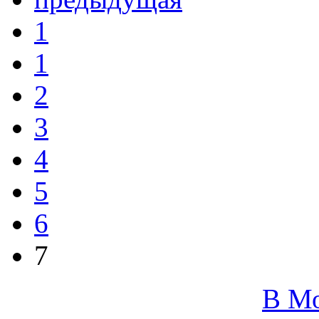
1
1
2
3
4
5
6
7
В М