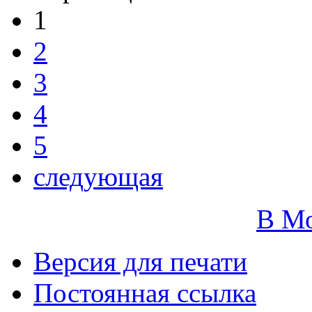
1
2
3
4
5
следующая
В М
Версия для печати
Постоянная ссылка