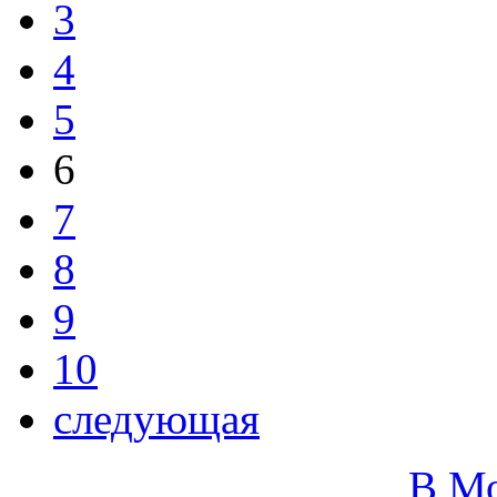
3
4
5
6
7
8
9
10
следующая
В М