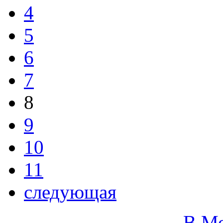
4
5
6
7
8
9
10
11
следующая
В М