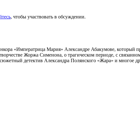
йтесь
, чтобы участвовать в обсуждении.
инкора «Императрица Мария» Александре Абакумове, который про
 творчестве Жоржа Сименона, о трагическом периоде, с связанн
осюжетный детектив Александра Полянского «Жара» и многое др