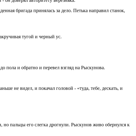
- он доверял авторитету Березняка.
енная бригада принялась за дело. Петька направил станок,
кручивая тугой и черный ус.
 пола и обратно и перевел взгляд на Рыскунова.
ньше не видел, и покачал головой - «туда, тебе, дескать, и
, но пальцы его слегка дрогнули. Рыскунов живо обернулся к