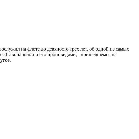
служил на флоте до девяносто трех лет, об одной из самых
ом с Савонаролой и его проповедями, пришедшемся на
угое.