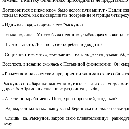
изменял, а Митьку Филипченко присоединить не представляло ос
Договориться с инженером было делом пяти минут - Цаплински
показал Косте, как высверливать посередине матрицы четырехуг
- Иди - ка сюда, - подозвал его Рыскунов.
Петька подошел, У него была невинно улыбающаяся рожица вес
- Ты что - ж это, Левашов, своих ребят подводить?
- Социалистическое соревнование, - ехидно развел руками Абра
Веселость внезапно смылась с Петькиной физиономии. Он сме
- Рвачеством на советском предприятии заниматься не собираюсь
Рыскунов по - бараньи выпучил мутные глаза и с секунду смотрел
дорога!» Абрамович еще шире раздвинул улыбку.
- А если не заработаешь, Петя, хрен поросячий, тогда как?
- Эх, вы, социалисты... вашу мать! Березняка взорвало неожида
- Слышь - ка, Рыскунов, закрой свою плевательницу! - равнод
нему.