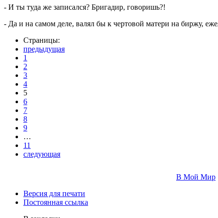
- И ты туда же записался? Бригадир, говоришь?!
- Да и на самом деле, валял бы к чертовой матери на биржу, еж
Страницы:
предыдущая
1
2
3
4
5
6
7
8
9
…
11
следующая
В Мой Мир
Версия для печати
Постоянная ссылка