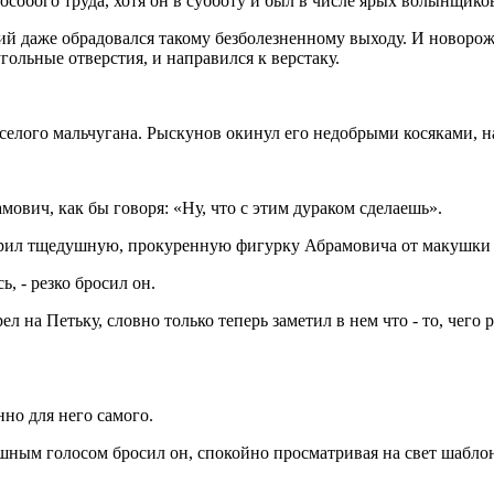
обого труда, хотя он в субботу и был в числе ярых волынщиков 
й даже обрадовался такому безболезненному выходу. И новорожд
ольные отверстия, и направился к верстаку.
елого мальчугана. Рыскунов окинул его недобрыми косяками, на
мович, как бы говоря: «Ну, что с этим дураком сделаешь».
рил тщедушную, прокуренную фигурку Абрамовича от макушки до
, - резко бросил он.
 на Петьку, словно только теперь заметил в нем что - то, чего ра
нно для него самого.
ушным голосом бросил он, спокойно просматривая на свет шаблон