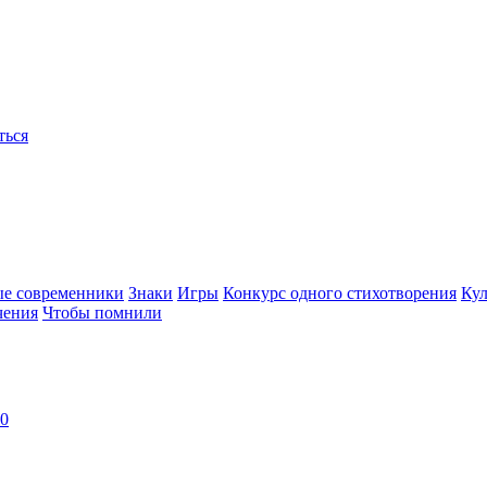
ться
ые современники
Знаки
Игры
Конкурс одного стихотворения
Кул
чения
Чтобы помнили
30