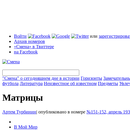
Войти
или
зарегистрирова
Архив номеров
«Смена» в Твиттере
на Facebook
"Смена" о сегодняшнем дне в истории
Горизонты
Замечательн
футбола
Литература
Неизвестное об известном
Предметы
Увле
Матрицы
Артем Турбинин
|
опубликовано в номере
№151-152, апрель 19
В Мой Мир