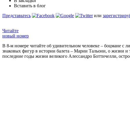
В закладки
Вставить в блог
Представьтесь
или
зарегистриру
Читайте
новый номер
В 8-м номере читайте об удивительном человеке – боцмане с л
знаковых фигур в истории балета – Марии Тальони, о жизни и
последние годы жизни великого Алессандро Боттичелли, остр