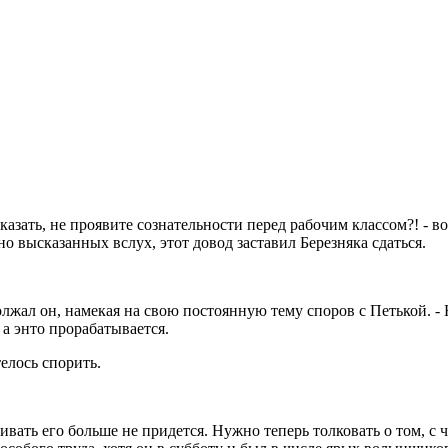
сказать, не проявите сознательности перед рабочим классом?! -
но высказанных вслух, этот довод заставил Березняка сдаться.
одолжал он, намекая на свою постоянную тему споров с Петькой. 
, а энто прорабатывается.
телось спорить.
ивать его больше не придется. Нужно теперь толковать о том, с ч