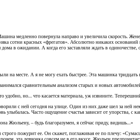
 Машина медленно повернула направо и увеличила скорость. Жен
рняка сотни красных «фрегатов». Абсолютно никаких оснований н
дома в ожидании. А когда его заставляли ждать в одиночестве, о
ыли на месте. А я не могу ехать быстрее. Эта машинка тридцать 
т занимался сравнительным анализом старых и новых автомобиле
то удобно, но... что касается материала, уж извините. Теперешний
ворили с ней сегодня на улице. Один из них даже шел за ней нек
овь улыбалась. Часто ощущение счастья зависит от упорства, с к
на Жюльену, – будь благоразумен, я сейчас приду, видишь...»
н строго пожурит ее. Он скажет, поглаживая ее по плечу: «Сумас
Впрочем, эта девчонка совсем не в его вкусе. Жюльен предпочит