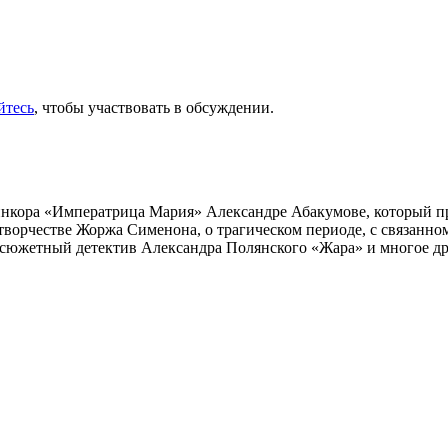
йтесь
, чтобы участвовать в обсуждении.
инкора «Императрица Мария» Александре Абакумове, который про
 творчестве Жоржа Сименона, о трагическом периоде, с связанн
осюжетный детектив Александра Полянского «Жара» и многое др