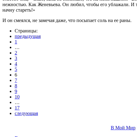
нежностью. Как Женевьева. Он любил, чтобы его ублажали. И те
начну стареть!»
И он смеялся, не замечая даже, что посыпает соль на ее раны.
Страницы:
предыдущая
1
…
2
3
4
5
6
7
8
9
10
…
17
следующая
В Мой Мир