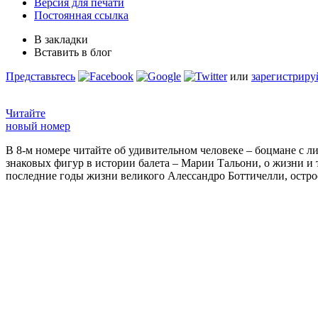
Версия для печати
Постоянная ссылка
В закладки
Вставить в блог
Представьтесь
или
зарегистриру
Читайте
новый номер
В 8-м номере читайте об удивительном человеке – боцмане с л
знаковых фигур в истории балета – Марии Тальони, о жизни и
последние годы жизни великого Алессандро Боттичелли, остр