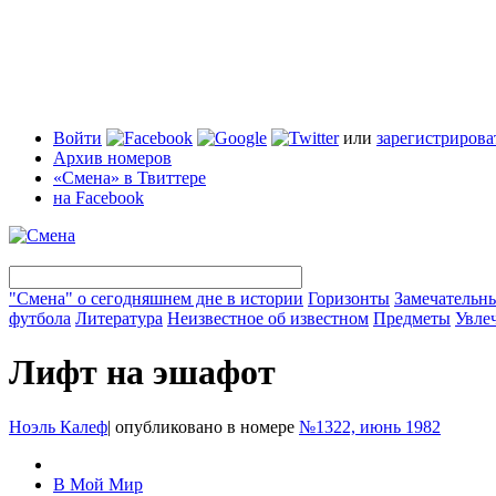
Войти
или
зарегистрирова
Архив номеров
«Смена» в Твиттере
на Facebook
"Смена" о сегодняшнем дне в истории
Горизонты
Замечательн
футбола
Литература
Неизвестное об известном
Предметы
Увле
Лифт на эшафот
Ноэль Калеф
|
опубликовано в номере
№1322, июнь 1982
В Мой Мир