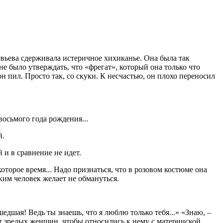
евьева сдерживала истеричное хихиканье. Она была так
е было утверждать, что «фрегат», который она только что
н пил. Просто так, со скуки. К несчастью, он плохо переносил
восьмого года рождения...
й.
 и в сравнение не идет.
оторое время... Надо признаться, что в розовом костюме она
аким человек желает не обмануться.
шедшая! Ведь ты знаешь, что я люблю только тебя...» «Знаю, –
ает зрелых женщин, чтобы относились к нему с материнской