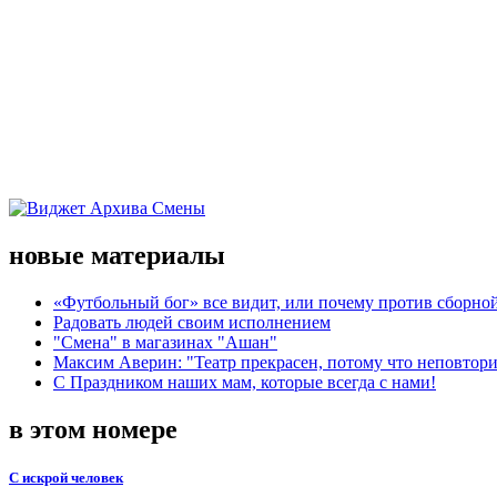
новые материалы
«Футбольный бог» все видит, или почему против сборной
Радовать людей своим исполнением
"Смена" в магазинах "Ашан"
Максим Аверин: "Театр прекрасен, потому что неповтор
С Праздником наших мам, которые всегда с нами!
в этом номере
С искрой человек