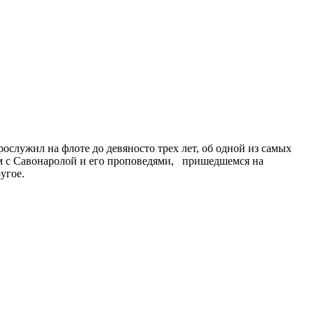
служил на флоте до девяносто трех лет, об одной из самых
ом с Савонаролой и его проповедями, пришедшемся на
угое.