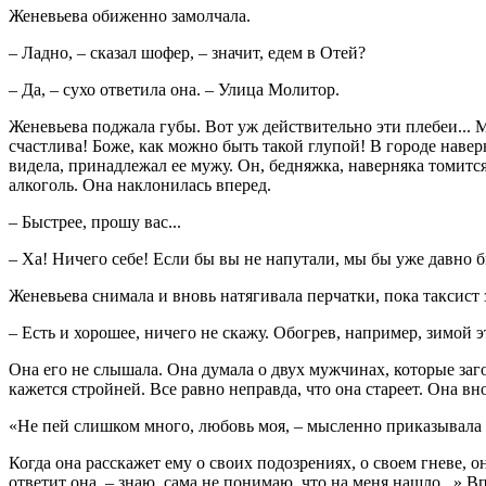
Женевьева обиженно замолчала.
– Ладно, – сказал шофер, – значит, едем в Отей?
– Да, – сухо ответила она. – Улица Молитор.
Женевьева поджала губы. Вот уж действительно эти плебеи...
счастлива! Боже, как можно быть такой глупой! В городе наве
видела, принадлежал ее мужу. Он, бедняжка, наверняка томится 
алкоголь. Она наклонилась вперед.
– Быстрее, прошу вас...
– Ха! Ничего себе! Если бы вы не напутали, мы бы уже давно б
Женевьева снимала и вновь натягивала перчатки, пока таксис
– Есть и хорошее, ничего не скажу. Обогрев, например, зимой э
Она его не слышала. Она думала о двух мужчинах, которые заго
кажется стройней. Все равно неправда, что она стареет. Она вн
«Не пей слишком много, любовь моя, – мысленно приказывала о
Когда она расскажет ему о своих подозрениях, о своем гневе, о
ответит она, – знаю, сама не понимаю, что на меня нашло...» 