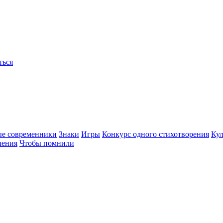
ться
ые современники
Знаки
Игры
Конкурс одного стихотворения
Кул
чения
Чтобы помнили