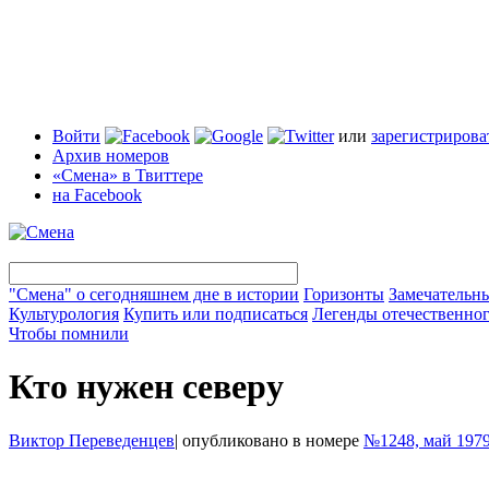
Войти
или
зарегистрирова
Архив номеров
«Смена» в Твиттере
на Facebook
"Смена" о сегодняшнем дне в истории
Горизонты
Замечательн
Культурология
Купить или подписаться
Легенды отечественног
Чтобы помнили
Кто нужен северу
Виктор Переведенцев
|
опубликовано в номере
№1248, май 197